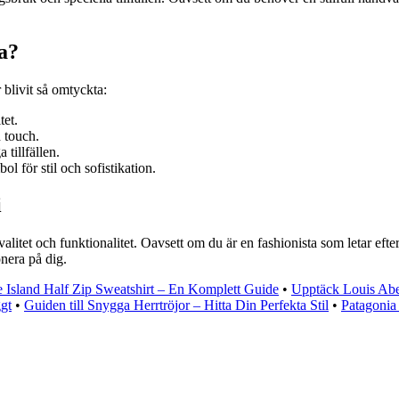
a?
 blivit så omtyckta:
tet.
 touch.
 tillfällen.
 för stil och sofistikation.
i
itet och funktionalitet. Oavsett om du är en fashionista som letar efter
nera på dig.
e Island Half Zip Sweatshirt – En Komplett Guide
•
Upptäck Louis Abel
gt
•
Guiden till Snygga Herrtröjor – Hitta Din Perfekta Stil
•
Patagonia