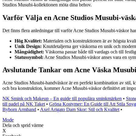
Studios Musubi-kollektionen möta dina behov.
Varför Välja en Acne Studios Musubi-väsk
Det finns flera anledningar till varför Acne Studios Musubi-väskor har
Hög Kvalitet:
Materialen och konstruktionen är av högsta kvali
Unik Design:
Knutdetaljerna ger väskorna en unik och modern
Mångsidighet:
Väskorna passar både till vardags och till festliga
Statussymbol:
Acne Studios Musubi-väskor anses vara en symbol
Avslutande Tankar om Acne Väska Musub
Acne Studios Musubi-handväskor är en perfekt kombination av stil, kval
och bra konstruktion, kommer Acne Musubi-väskor definitivt att impo
NK Smink och Makeup – En guide till populära sminkmärken
•
Ston
till padel på NK Taket
•
Gröna Kostymer: En Guide till Att Stila Snyg
Byborn Armband
•
Axel Arigato Dam Skor: Stil och Kvalitet
•
Mode
Dela och sprid värme
X