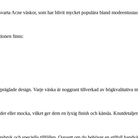
 svarta Acne väskor, som har blivit mycket populära bland modeentusiast
ionen finns:
lade design. Varje väska är noggrant tillverkad av högkvalitativa materi
äder eller mocka, vilket ger dem en lyxig finish och känsla. Knutdetalj
ruk och speciella tillfällen. Oavsett om du behöver en stilfull handvä