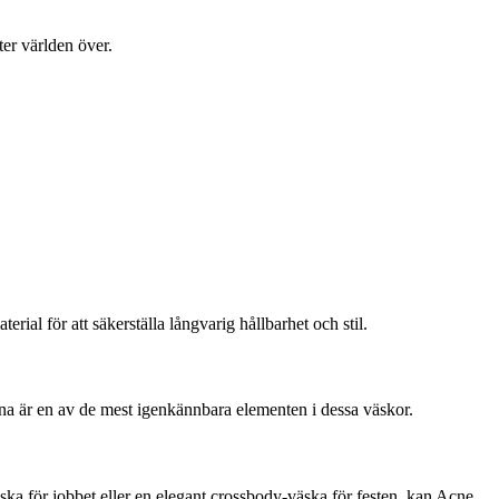
er världen över.
al för att säkerställa långvarig hållbarhet och stil.
erna är en av de mest igenkännbara elementen i dessa väskor.
ska för jobbet eller en elegant crossbody-väska för festen, kan Acne