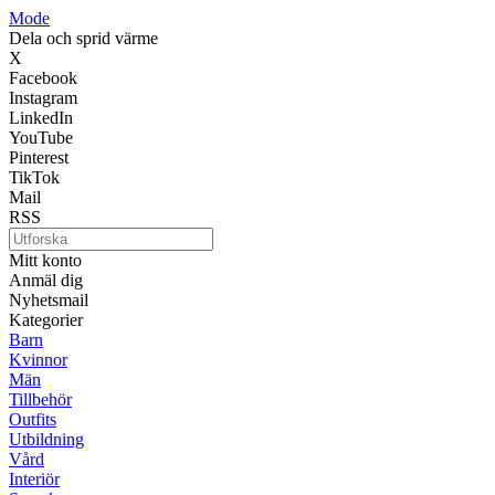
Mode
Dela och sprid värme
X
Facebook
Instagram
LinkedIn
YouTube
Pinterest
TikTok
Mail
RSS
Mitt konto
Anmäl dig
Nyhetsmail
Kategorier
Barn
Kvinnor
Män
Tillbehör
Outfits
Utbildning
Vård
Interiör