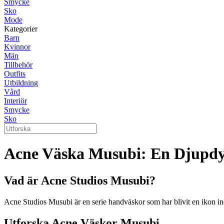
Smycke
Sko
Mode
Kategorier
Barn
Kvinnor
Män
Tillbehör
Outfits
Utbildning
Vård
Interiör
Smycke
Sko
Acne Väska Musubi: En Djupdyk
Vad är Acne Studios Musubi?
Acne Studios Musubi är en serie handväskor som har blivit en ikon i
Utforska Acne Väskor Musubi