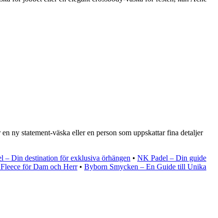
 en ny statement-väska eller en person som uppskattar fina detaljer
 – Din destination för exklusiva örhängen
•
NK Padel – Din guide
 Fleece för Dam och Herr
•
Byborn Smycken – En Guide till Unika