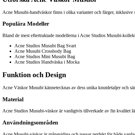
Acne Musubi-handväskor finns i olika varianter och färger, inklusive
Populära Modeller
Bland de mest eftertraktade modellerna i Acne Studios Musubi-kollekt
Acne Studios Musubi Bag Svart
Acne Musubi Crossbody Bag
Acne Studios Mini Musubi Bag
Acne Studios Handväska i Mocka
Funktion och Design
Acne Väskor Musubi kännetecknas av dess unika knutdetaljer och särpräg
Material
Acne Studios Musubi-väskor är vanligtvis tillverkade av fin kvalitet l
Användningsområden
Acne Musubi-väskor är mångsidiga och passar perfekt för både vardagsb