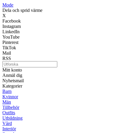
Mode
Dela och sprid värme
X
Facebook
Instagram
LinkedIn
YouTube
Pinterest
TikTok
Mail
RSS
Mitt konto
Anmäl dig
Nyhetsmail
Kategorier
Barn
Kvinnor
Män
Tillbehör
Outfits
Utbildning
Vård
Interiör