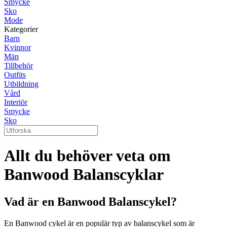
Smycke
Sko
Mode
Kategorier
Barn
Kvinnor
Män
Tillbehör
Outfits
Utbildning
Vård
Interiör
Smycke
Sko
Allt du behöver veta om
Banwood Balanscyklar
Vad är en Banwood Balanscykel?
En Banwood cykel är en populär typ av balanscykel som är