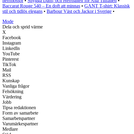
herrmössor
•
Snygga Dam- och Herrbälten för Alla Tillfällen
•
Baccarat Rouge 540 – En doft att minnas
•
GANT T-shirt: Klassisk
stil och tidlös elegans
•
Barbour Väst och Jackor i Sverige
•
Mode
Dela och sprid värme
X
Facebook
Instagram
LinkedIn
YouTube
Pinterest
TikTok
Mail
RSS
Kunskap
Vanliga frågor
Felsökning
Värdering
Jobb
Tipsa redaktionen
Form av samarbete
Samarbetspartner
Varumärkespartner
Medlare