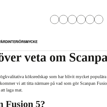
VÅRD
INTERIÖR
SMYCKE
höver veta om Scanpa
högkvalitativa köksredskap som har blivit mycket populära
l kommer vi att titta närmare på vad som gör Scanpan Fusion
 att laga mat.
n Fusion 5?