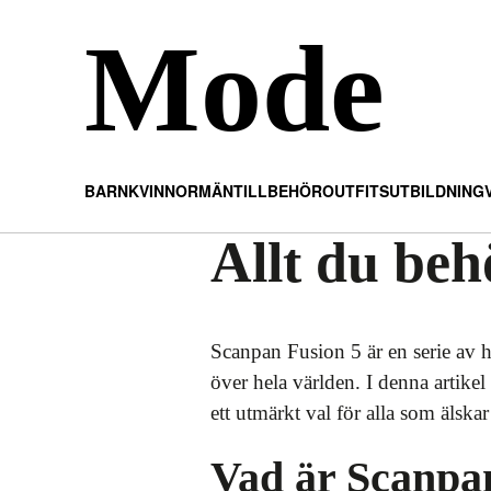
Mode
BARN
KVINNOR
MÄN
TILLBEHÖR
OUTFITS
UTBILDNING
Allt du be
Scanpan Fusion 5 är en serie av 
över hela världen. I denna artike
ett utmärkt val för alla som älskar
Vad är Scanpa