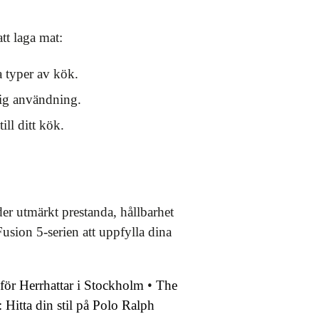
att laga mat:
a typer av kök.
lig användning.
ill ditt kök.
r utmärkt prestanda, hållbarhet
usion 5-serien att uppfylla dina
för Herrhattar i Stockholm
•
The
Hitta din stil på Polo Ralph