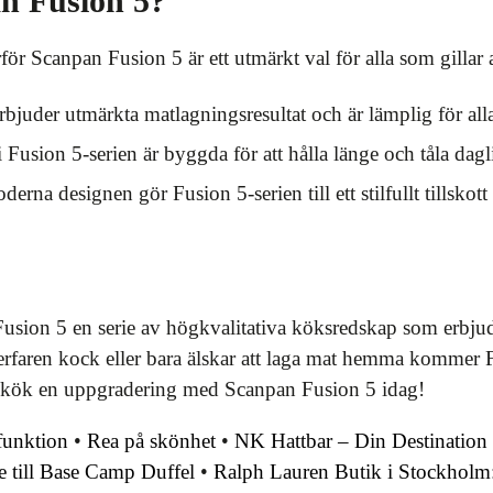
an Fusion 5?
rför Scanpan Fusion 5 är ett utmärkt val för alla som gillar 
rbjuder utmärkta matlagningsresultat och är lämplig för all
Fusion 5-serien är byggda för att hålla länge och tåla dag
rna designen gör Fusion 5-serien till ett stilfullt tillskott t
sion 5 en serie av högkvalitativa köksredskap som erbjude
rfaren kock eller bara älskar att laga mat hemma kommer F
t kök en uppgradering med Scanpan Fusion 5 idag!
funktion
•
Rea på skönhet
•
NK Hattbar – Din Destination 
e till Base Camp Duffel
•
Ralph Lauren Butik i Stockholm: 