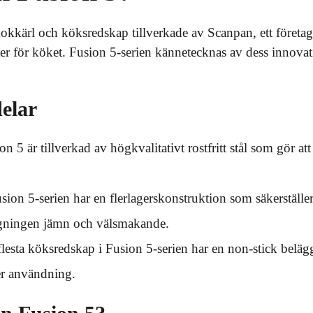
okkärl och köksredskap tillverkade av Scanpan, ett företag
er för köket. Fusion 5-serien kännetecknas av dess innova
elar
 5 är tillverkad av högkvalitativt rostfritt stål som gör at
ion 5-serien har en flerlagerskonstruktion som säkerställe
agningen jämn och välsmakande.
lesta köksredskap i Fusion 5-serien har en non-stick beläg
er användning.