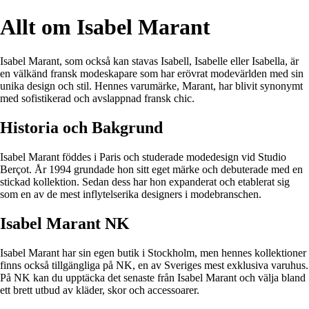
Allt om Isabel Marant
Isabel Marant, som också kan stavas Isabell, Isabelle eller Isabella, är
en välkänd fransk modeskapare som har erövrat modevärlden med sin
unika design och stil. Hennes varumärke, Marant, har blivit synonymt
med sofistikerad och avslappnad fransk chic.
Historia och Bakgrund
Isabel Marant föddes i Paris och studerade modedesign vid Studio
Berçot. År 1994 grundade hon sitt eget märke och debuterade med en
stickad kollektion. Sedan dess har hon expanderat och etablerat sig
som en av de mest inflytelserika designers i modebranschen.
Isabel Marant NK
Isabel Marant har sin egen butik i Stockholm, men hennes kollektioner
finns också tillgängliga på NK, en av Sveriges mest exklusiva varuhus.
På NK kan du upptäcka det senaste från Isabel Marant och välja bland
ett brett utbud av kläder, skor och accessoarer.