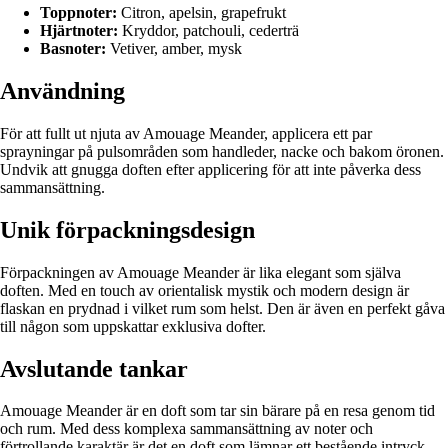
Toppnoter:
Citron, apelsin, grapefrukt
Hjärtnoter:
Kryddor, patchouli, cederträ
Basnoter:
Vetiver, amber, mysk
Användning
För att fullt ut njuta av Amouage Meander, applicera ett par
sprayningar på pulsområden som handleder, nacke och bakom öronen.
Undvik att gnugga doften efter applicering för att inte påverka dess
sammansättning.
Unik förpackningsdesign
Förpackningen av Amouage Meander är lika elegant som själva
doften. Med en touch av orientalisk mystik och modern design är
flaskan en prydnad i vilket rum som helst. Den är även en perfekt gåva
till någon som uppskattar exklusiva dofter.
Avslutande tankar
Amouage Meander är en doft som tar sin bärare på en resa genom tid
och rum. Med dess komplexa sammansättning av noter och
förtrollande karaktär är det en doft som lämnar ett bestående intryck