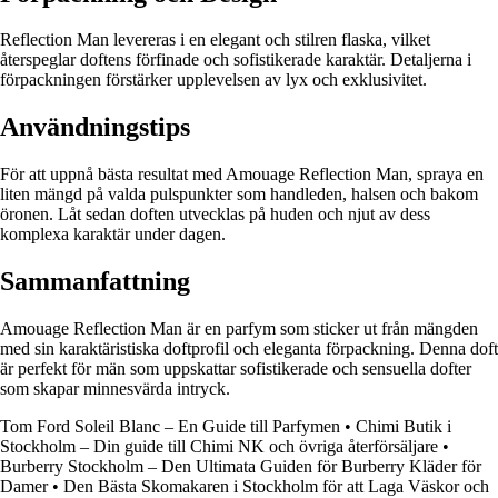
Reflection Man levereras i en elegant och stilren flaska, vilket
återspeglar doftens förfinade och sofistikerade karaktär. Detaljerna i
förpackningen förstärker upplevelsen av lyx och exklusivitet.
Användningstips
För att uppnå bästa resultat med Amouage Reflection Man, spraya en
liten mängd på valda pulspunkter som handleden, halsen och bakom
öronen. Låt sedan doften utvecklas på huden och njut av dess
komplexa karaktär under dagen.
Sammanfattning
Amouage Reflection Man är en parfym som sticker ut från mängden
med sin karaktäristiska doftprofil och eleganta förpackning. Denna doft
är perfekt för män som uppskattar sofistikerade och sensuella dofter
som skapar minnesvärda intryck.
Tom Ford Soleil Blanc – En Guide till Parfymen
•
Chimi Butik i
Stockholm – Din guide till Chimi NK och övriga återförsäljare
•
Burberry Stockholm – Den Ultimata Guiden för Burberry Kläder för
Damer
•
Den Bästa Skomakaren i Stockholm för att Laga Väskor och