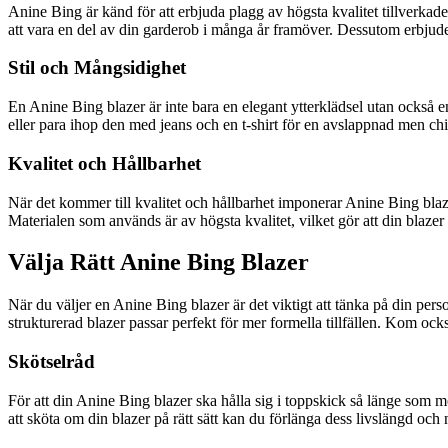
Anine Bing är känd för att erbjuda plagg av högsta kvalitet tillverka
att vara en del av din garderob i många år framöver. Dessutom erbjuder A
Stil och Mångsidighet
En Anine Bing blazer är inte bara en elegant ytterklädsel utan också 
eller para ihop den med jeans och en t-shirt för en avslappnad men ch
Kvalitet och Hållbarhet
När det kommer till kvalitet och hållbarhet imponerar Anine Bing blazer
Materialen som används är av högsta kvalitet, vilket gör att din blaze
Välja Rätt Anine Bing Blazer
När du väljer en Anine Bing blazer är det viktigt att tänka på din per
strukturerad blazer passar perfekt för mer formella tillfällen. Kom oc
Skötselråd
För att din Anine Bing blazer ska hålla sig i toppskick så länge som möj
att sköta om din blazer på rätt sätt kan du förlänga dess livslängd och n