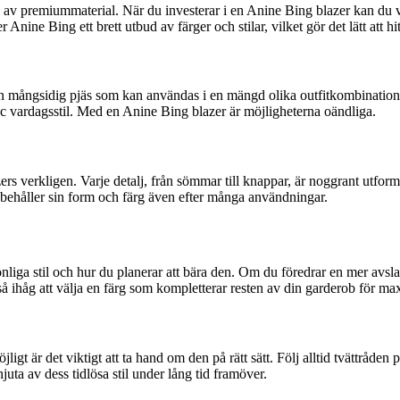
de av premiummaterial. När du investerar i en Anine Bing blazer kan du 
nine Bing ett brett utbud av färger och stilar, vilket gör det lätt att hit
en mångsidig pjäs som kan användas i en mängd olika outfitkombinatione
ic vardagsstil. Med en Anine Bing blazer är möjligheterna oändliga.
s verkligen. Varje detalj, från sömmar till knappar, är noggrant utforma
r behåller sin form och färg även efter många användningar.
sonliga stil och hur du planerar att bära den. Om du föredrar en mer avs
kså ihåg att välja en färg som kompletterar resten av din garderob för m
ligt är det viktigt att ta hand om den på rätt sätt. Följ alltid tvättråd
juta av dess tidlösa stil under lång tid framöver.