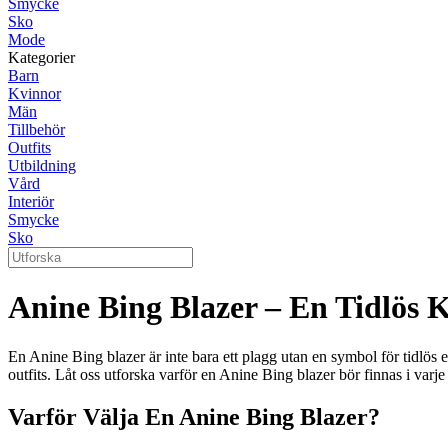
Smycke
Sko
Mode
Kategorier
Barn
Kvinnor
Män
Tillbehör
Outfits
Utbildning
Vård
Interiör
Smycke
Sko
Anine Bing Blazer – En Tidlös 
En Anine Bing blazer är inte bara ett plagg utan en symbol för tidlös e
outfits. Låt oss utforska varför en Anine Bing blazer bör finnas i varje
Varför Välja En Anine Bing Blazer?