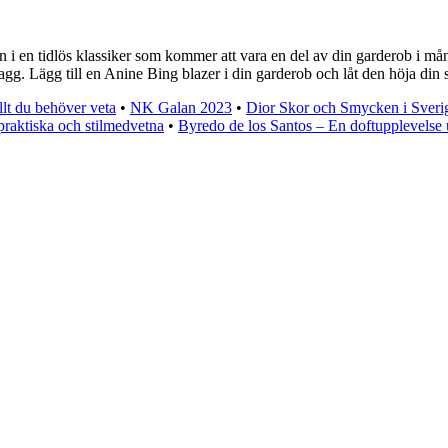
tan i en tidlös klassiker som kommer att vara en del av din garderob i m
agg. Lägg till en Anine Bing blazer i din garderob och låt den höja din sti
lt du behöver veta
•
NK Galan 2023
•
Dior Skor och Smycken i Sveri
raktiska och stilmedvetna
•
Byredo de los Santos – En doftupplevelse 