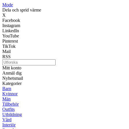
Mode
Dela och sprid värme
X
Facebook
Instagram
LinkedIn
YouTube
Pinterest
TikTok
Mail
RSS
Mitt konto
Anmäl dig
Nyhetsmail
Kategorier
Barn
Kvinnor
Män
Tillbehör
Outfits
Utbildning
Vård
Interiör