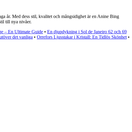
ånga år. Med dess stil, kvalitet och mångsidighet är en Anine Bing
l till nya nivåer.
ge – En Ultimate Guide
•
En djupdykning i Sol de Janeiro 62 och 69
utöver det vanliga
•
Orrefors Ljusstakar i Kristall: En Tidlös Skönhet
•