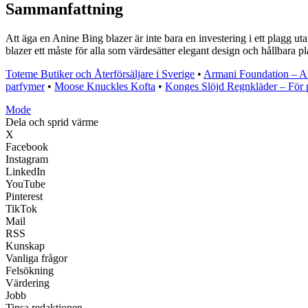
Sammanfattning
Att äga en Anine Bing blazer är inte bara en investering i ett plagg u
blazer ett måste för alla som värdesätter elegant design och hållbara pl
Toteme Butiker och Återförsäljare i Sverige
•
Armani Foundation – Al
parfymer
•
Moose Knuckles Kofta
•
Konges Slöjd Regnkläder – För p
Mode
Dela och sprid värme
X
Facebook
Instagram
LinkedIn
YouTube
Pinterest
TikTok
Mail
RSS
Kunskap
Vanliga frågor
Felsökning
Värdering
Jobb
Tipsa redaktionen