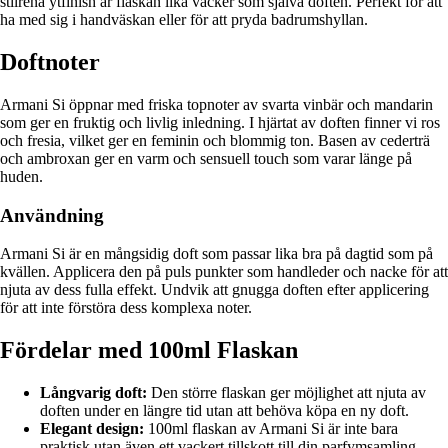
stilrena ytfinish är flaskan lika vacker som själva doften. Perfekt för att
ha med sig i handväskan eller för att pryda badrumshyllan.
Doftnoter
Armani Si öppnar med friska topnoter av svarta vinbär och mandarin
som ger en fruktig och livlig inledning. I hjärtat av doften finner vi ros
och fresia, vilket ger en feminin och blommig ton. Basen av cederträ
och ambroxan ger en varm och sensuell touch som varar länge på
huden.
Användning
Armani Si är en mångsidig doft som passar lika bra på dagtid som på
kvällen. Applicera den på puls punkter som handleder och nacke för att
njuta av dess fulla effekt. Undvik att gnugga doften efter applicering
för att inte förstöra dess komplexa noter.
Fördelar med 100ml Flaskan
Långvarig doft:
Den större flaskan ger möjlighet att njuta av
doften under en längre tid utan att behöva köpa en ny doft.
Elegant design:
100ml flaskan av Armani Si är inte bara
praktisk utan även ett vackert tillskott till din parfymsamling.