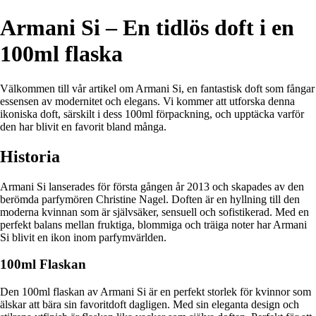
Armani Si – En tidlös doft i en
100ml flaska
Välkommen till vår artikel om Armani Si, en fantastisk doft som fångar
essensen av modernitet och elegans. Vi kommer att utforska denna
ikoniska doft, särskilt i dess 100ml förpackning, och upptäcka varför
den har blivit en favorit bland många.
Historia
Armani Si lanserades för första gången år 2013 och skapades av den
berömda parfymören Christine Nagel. Doften är en hyllning till den
moderna kvinnan som är självsäker, sensuell och sofistikerad. Med en
perfekt balans mellan fruktiga, blommiga och träiga noter har Armani
Si blivit en ikon inom parfymvärlden.
100ml Flaskan
Den 100ml flaskan av Armani Si är en perfekt storlek för kvinnor som
älskar att bära sin favoritdoft dagligen. Med sin eleganta design och