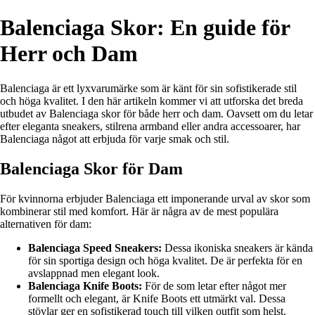
Balenciaga Skor: En guide för
Herr och Dam
Balenciaga är ett lyxvarumärke som är känt för sin sofistikerade stil
och höga kvalitet. I den här artikeln kommer vi att utforska det breda
utbudet av Balenciaga skor för både herr och dam. Oavsett om du letar
efter eleganta sneakers, stilrena armband eller andra accessoarer, har
Balenciaga något att erbjuda för varje smak och stil.
Balenciaga Skor för Dam
För kvinnorna erbjuder Balenciaga ett imponerande urval av skor som
kombinerar stil med komfort. Här är några av de mest populära
alternativen för dam:
Balenciaga Speed Sneakers:
Dessa ikoniska sneakers är kända
för sin sportiga design och höga kvalitet. De är perfekta för en
avslappnad men elegant look.
Balenciaga Knife Boots:
För de som letar efter något mer
formellt och elegant, är Knife Boots ett utmärkt val. Dessa
stövlar ger en sofistikerad touch till vilken outfit som helst.