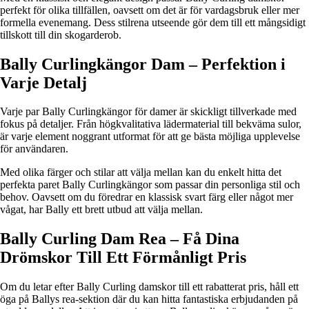
perfekt för olika tillfällen, oavsett om det är för vardagsbruk eller mer
formella evenemang. Dess stilrena utseende gör dem till ett mångsidigt
tillskott till din skogarderob.
Bally Curlingkängor Dam – Perfektion i
Varje Detalj
Varje par Bally Curlingkängor för damer är skickligt tillverkade med
fokus på detaljer. Från högkvalitativa lädermaterial till bekväma sulor,
är varje element noggrant utformat för att ge bästa möjliga upplevelse
för användaren.
Med olika färger och stilar att välja mellan kan du enkelt hitta det
perfekta paret Bally Curlingkängor som passar din personliga stil och
behov. Oavsett om du föredrar en klassisk svart färg eller något mer
vågat, har Bally ett brett utbud att välja mellan.
Bally Curling Dam Rea – Få Dina
Drömskor Till Ett Förmånligt Pris
Om du letar efter Bally Curling damskor till ett rabatterat pris, håll ett
öga på Ballys rea-sektion där du kan hitta fantastiska erbjudanden på