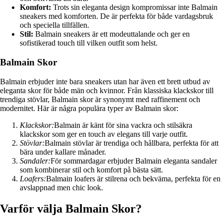
Komfort:
Trots sin eleganta design kompromissar inte Balmain
sneakers med komforten. De är perfekta för både vardagsbruk
och speciella tillfällen.
Stil:
Balmain sneakers är ett modeuttalande och ger en
sofistikerad touch till vilken outfit som helst.
Balmain Skor
Balmain erbjuder inte bara sneakers utan har även ett brett utbud av
eleganta skor för både män och kvinnor. Från klassiska klackskor till
trendiga stövlar, Balmain skor är synonymt med raffinement och
modernitet. Här är några populära typer av Balmain skor:
Klackskor:
Balmain är känt för sina vackra och stilsäkra
klackskor som ger en touch av elegans till varje outfit.
Stövlar:
Balmain stövlar är trendiga och hållbara, perfekta för att
bära under kallare månader.
Sandaler:
För sommardagar erbjuder Balmain eleganta sandaler
som kombinerar stil och komfort på bästa sätt.
Loafers:
Balmain loafers är stilrena och bekväma, perfekta för en
avslappnad men chic look.
Varför välja Balmain Skor?