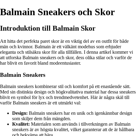
Balmain Sneakers och Skor
Introduktion till Balmain Skor
Att hitta det perfekta paret skor är en viktig del av en outfit för både
män och kvinnor. Balmain är ett välkänt modehus som erbjuder
eleganta och stilsäkra skor för alla tillfällen. I denna artikel kommer vi
att utforska Balmain sneakers och skor, dess olika stilar och varför de
har blivit en favorit bland modeentusiaster.
Balmain Sneakers
Balmain sneakers kombinerar stil och komfort på ett enastående sätt.
Med sin distinkta design och högkvalitativa material har dessa sneakers
blivit en symbol för lyx och trendmedvetenhet. Här är några skäl till
varför Balmain sneakers är ett utmärkt val:
Design:
Balmain sneakers har en unik och igenkännbar design
som skiljer dem från mängden.
Kvalitet:
Materialen som används i tillverkningen av Balmain
sneakers är av högsta kvalitet, vilket garanterar att de är hållbara
och bekväma att bära.