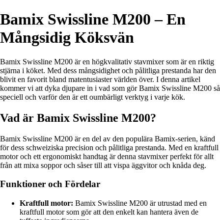
Bamix Swissline M200 – En
Mångsidig Köksvän
Bamix Swissline M200 är en högkvalitativ stavmixer som är en riktig
stjärna i köket. Med dess mångsidighet och pålitliga prestanda har den
blivit en favorit bland matentusiaster världen över. I denna artikel
kommer vi att dyka djupare in i vad som gör Bamix Swissline M200 så
speciell och varför den är ett oumbärligt verktyg i varje kök.
Vad är Bamix Swissline M200?
Bamix Swissline M200 är en del av den populära Bamix-serien, känd
för dess schweiziska precision och pålitliga prestanda. Med en kraftfull
motor och ett ergonomiskt handtag är denna stavmixer perfekt för allt
från att mixa soppor och såser till att vispa äggvitor och knåda deg.
Funktioner och Fördelar
Kraftfull motor:
Bamix Swissline M200 är utrustad med en
kraftfull motor som gör att den enkelt kan hantera även de