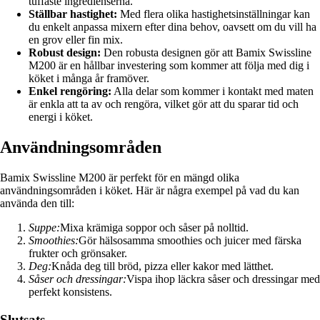
tuffaste ingredienserna.
Ställbar hastighet:
Med flera olika hastighetsinställningar kan
du enkelt anpassa mixern efter dina behov, oavsett om du vill ha
en grov eller fin mix.
Robust design:
Den robusta designen gör att Bamix Swissline
M200 är en hållbar investering som kommer att följa med dig i
köket i många år framöver.
Enkel rengöring:
Alla delar som kommer i kontakt med maten
är enkla att ta av och rengöra, vilket gör att du sparar tid och
energi i köket.
Användningsområden
Bamix Swissline M200 är perfekt för en mängd olika
användningsområden i köket. Här är några exempel på vad du kan
använda den till:
Suppe:
Mixa krämiga soppor och såser på nolltid.
Smoothies:
Gör hälsosamma smoothies och juicer med färska
frukter och grönsaker.
Deg:
Knåda deg till bröd, pizza eller kakor med lätthet.
Såser och dressingar:
Vispa ihop läckra såser och dressingar med
perfekt konsistens.
Slutsats