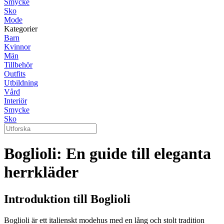
Smycke
Sko
Mode
Kategorier
Barn
Kvinnor
Män
Tillbehör
Outfits
Utbildning
Vård
Interiör
Smycke
Sko
Boglioli: En guide till eleganta
herrkläder
Introduktion till Boglioli
Boglioli är ett italienskt modehus med en lång och stolt tradition