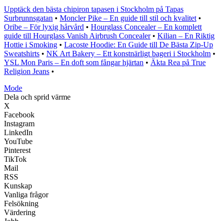
Upptäck den bästa chipiron tapasen i Stockholm på Tapas
Surbrunnsgatan
•
Moncler Pike – En guide till stil och kvalitet
•
Oribe – För lyxig hårvård
•
Hourglass Concealer – En komplett
guide till Hourglass Vanish Airbrush Concealer
•
Kilian – En Riktig
Hottie i Smoking
•
Lacoste Hoodie: En Guide till De Bästa Zip-Up
Sweatshirts
•
NK Art Bakery – Ett konstnärligt bageri i Stockholm
•
YSL Mon Paris – En doft som fångar hjärtan
•
Äkta Rea på True
Religion Jeans
•
Mode
Dela och sprid värme
X
Facebook
Instagram
LinkedIn
YouTube
Pinterest
TikTok
Mail
RSS
Kunskap
Vanliga frågor
Felsökning
Värdering