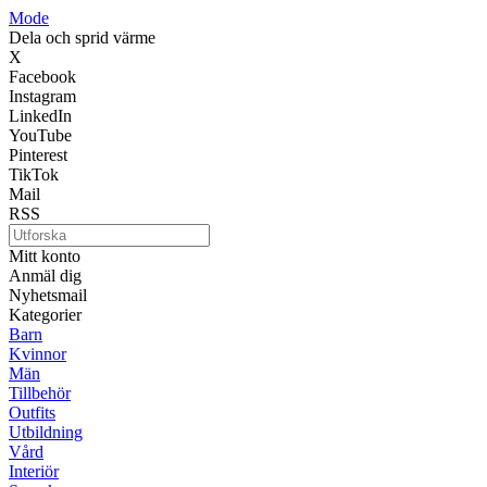
Mode
Dela och sprid värme
X
Facebook
Instagram
LinkedIn
YouTube
Pinterest
TikTok
Mail
RSS
Mitt konto
Anmäl dig
Nyhetsmail
Kategorier
Barn
Kvinnor
Män
Tillbehör
Outfits
Utbildning
Vård
Interiör