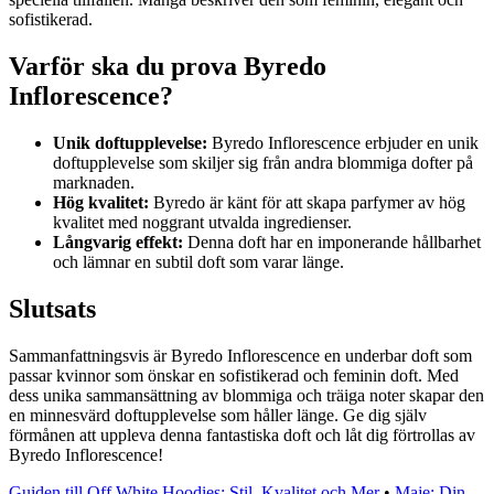
sofistikerad.
Varför ska du prova Byredo
Inflorescence?
Unik doftupplevelse:
Byredo Inflorescence erbjuder en unik
doftupplevelse som skiljer sig från andra blommiga dofter på
marknaden.
Hög kvalitet:
Byredo är känt för att skapa parfymer av hög
kvalitet med noggrant utvalda ingredienser.
Långvarig effekt:
Denna doft har en imponerande hållbarhet
och lämnar en subtil doft som varar länge.
Slutsats
Sammanfattningsvis är Byredo Inflorescence en underbar doft som
passar kvinnor som önskar en sofistikerad och feminin doft. Med
dess unika sammansättning av blommiga och träiga noter skapar den
en minnesvärd doftupplevelse som håller länge. Ge dig själv
förmånen att uppleva denna fantastiska doft och låt dig förtrollas av
Byredo Inflorescence!
Guiden till Off White Hoodies: Stil, Kvalitet och Mer
•
Maje: Din