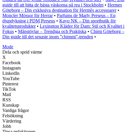
guide till att hitta de bästa väskorna på rea i Stockholm
•
Hermes
Göteborg – Din exklusiva destination för Hermès accessoarer
•
Moncler Mössor för Herrar
•
Parfums de Marly Perseus – En
djupdykning i PDM Perseus
•
Kayo NK – Din sportbutik för
kvalitetsprodukter
•
Lexington Kläder för Dam: Stil och Kvalitet i
Fokus
•
Månstövlar – Trendiga och Praktiska
•
Chimi Göteborg –
Din guide till det senaste inom ”chimmi”-trenden
•
Mode
Dela och sprid värme
X
Facebook
Instagram
LinkedIn
YouTube
Pinterest
TikTok
Mail
RSS
Kunskap
Vanliga frågor
Felsökning
Värdering
Jobb
Tipsa redaktionen