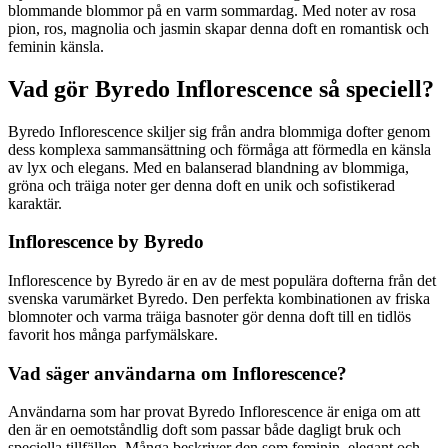
blommande blommor på en varm sommardag. Med noter av rosa
pion, ros, magnolia och jasmin skapar denna doft en romantisk och
feminin känsla.
Vad gör Byredo Inflorescence så speciell?
Byredo Inflorescence skiljer sig från andra blommiga dofter genom
dess komplexa sammansättning och förmåga att förmedla en känsla
av lyx och elegans. Med en balanserad blandning av blommiga,
gröna och träiga noter ger denna doft en unik och sofistikerad
karaktär.
Inflorescence by Byredo
Inflorescence by Byredo är en av de mest populära dofterna från det
svenska varumärket Byredo. Den perfekta kombinationen av friska
blomnoter och varma träiga basnoter gör denna doft till en tidlös
favorit hos många parfymälskare.
Vad säger användarna om Inflorescence?
Användarna som har provat Byredo Inflorescence är eniga om att
den är en oemotståndlig doft som passar både dagligt bruk och
speciella tillfällen. Många beskriver den som feminin, elegant och