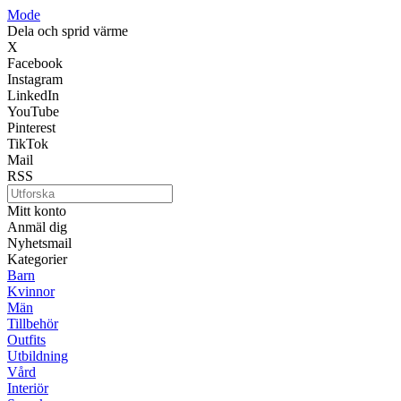
Mode
Dela och sprid värme
X
Facebook
Instagram
LinkedIn
YouTube
Pinterest
TikTok
Mail
RSS
Mitt konto
Anmäl dig
Nyhetsmail
Kategorier
Barn
Kvinnor
Män
Tillbehör
Outfits
Utbildning
Vård
Interiör