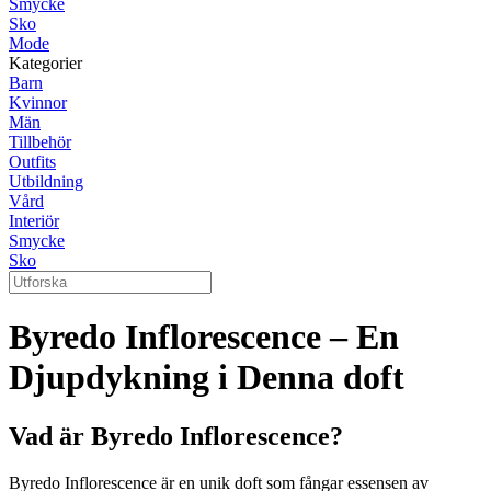
Smycke
Sko
Mode
Kategorier
Barn
Kvinnor
Män
Tillbehör
Outfits
Utbildning
Vård
Interiör
Smycke
Sko
Byredo Inflorescence – En
Djupdykning i Denna doft
Vad är Byredo Inflorescence?
Byredo Inflorescence är en unik doft som fångar essensen av