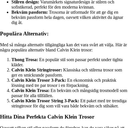
Stilren design:
Varumärkets signaturdesign är stilren och
sofistikerad, perfekt för den moderna kvinnan.
Bekväm passform:
Trosorna är utformade för att ge dig en
bekväm passform hela dagen, oavsett vilken aktivitet du ägnar
dig åt.
Populära Alternativ:
Med så många alternativ tillgängliga kan det vara svårt att välja. Här är
några populära alternativ bland Calvin Klein trosor:
Thong Trosa:
En populär stil som passar perfekt under tighta
kläder.
Calvin Klein Stringtrosor:
Klassiska och stilrena trosor som
ger en smickrande passform.
Calvin Klein Trosor 3-Pack:
En ekonomisk och praktisk
lösning med tre par trosor i en förpackning.
Calvin Klein Trosa:
En bekväm och mångsidig trosmodell som
passar för alla tillfällen.
Calvin Klein Trosor String 3-Pack:
Ett paket med tre trendiga
stringtrosor för dig som vill vara både bekväm och stilsäker.
Hitta Dina Perfekta Calvin Klein Trosor
Oavsett vilken stil eller passform du föredrar, kan du vara säker på att