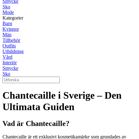
Smycke
Sko
Mode
Kategorier
Barn
Kvinnor
Män
Tillbehör
Outfits
Utbildning
Vård
Interiör
Smycke
Sko
Chantecaille i Sverige – Den
Ultimata Guiden
Vad är Chantecaille?
Chantecaille är ett exklusivt kosmetikamärke som grundades av