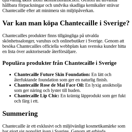
hållbara förpackningar och undvika skadliga kemikalier strävar
Chantecaille efter att minimera sin miljöpåverkan.
Var kan man köpa Chantecaille i Sverige?
Chantecailles produkter finns tillgängliga på utvalda
skönhetssalonger, varuhus och onlinebutiker i Sverige. Genom att
besöka Chantecailles officiella webbplats kan svenska kunder hitta
en lista över auktoriserade återförsäljare.
Populära produkter från Chantecaille i Sverige
Chantecaille Future Skin Foundation:
En lätt och
återfuktande foundation som ger en naturlig finish.
Chantecaille Rose de Mai Face Oil:
En lyxig ansiktsolja
som ger näring och lyster till huden.
Chantecaille Lip Chic:
En krämig läpprodukt som ger fukt
och färg i ett.
Summering
Chantecaille är ett exklusivt och miljövänligt kosmetikamärke som
har gjort sig populärt även i Sverige. Genom att erbjuda