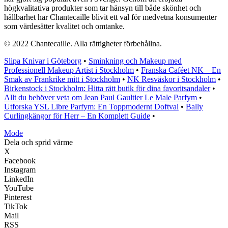
högkvalitativa produkter som tar hänsyn till både skönhet och
hållbarhet har Chantecaille blivit ett val för medvetna konsumenter
som värdesätter kvalitet och omtanke.
© 2022 Chantecaille. Alla rättigheter förbehållna.
Slipa Knivar i Göteborg
•
Sminkning och Makeup med
Professionell Makeup Artist i Stockholm
•
Franska Caféet NK – En
Smak av Frankrike mitt i Stockholm
•
NK Resväskor i Stockholm
•
Birkenstock i Stockholm: Hitta rätt butik för dina favoritsandaler
•
Allt du behöver veta om Jean Paul Gaultier Le Male Parfym
•
Utforska YSL Libre Parfym: En Toppmodernt Doftval
•
Bally
Curlingkängor för Herr – En Komplett Guide
•
Mode
Dela och sprid värme
X
Facebook
Instagram
LinkedIn
YouTube
Pinterest
TikTok
Mail
RSS