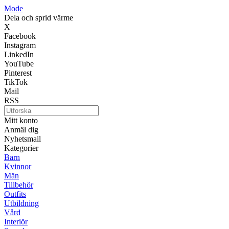
Mode
Dela och sprid värme
X
Facebook
Instagram
LinkedIn
YouTube
Pinterest
TikTok
Mail
RSS
Mitt konto
Anmäl dig
Nyhetsmail
Kategorier
Barn
Kvinnor
Män
Tillbehör
Outfits
Utbildning
Vård
Interiör