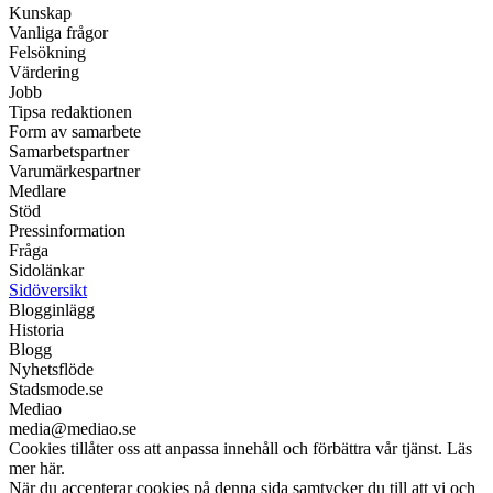
Kunskap
Vanliga frågor
Felsökning
Värdering
Jobb
Tipsa redaktionen
Form av samarbete
Samarbetspartner
Varumärkespartner
Medlare
Stöd
Pressinformation
Fråga
Sidolänkar
Sidöversikt
Blogginlägg
Historia
Blogg
Nyhetsflöde
Stadsmode.se
Mediao
media@mediao.se
Cookies tillåter oss att anpassa innehåll och förbättra vår tjänst. Läs
mer här.
När du accepterar cookies på denna sida samtycker du till att vi och