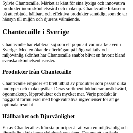
Sylvie Chantecaille. Märket är känt för sina lyxiga och innovativa
produkter inom skönhetsvård och makeup. Chantecaille fokuserar
på att erbjuda hållbara och effektiva produkter samtidigt som de tar
hänsyn till miljön och djurens välmående.
Chantecaille i Sverige
Chantecaille har etablerat sig som ett populärt varumärke även i
Sverige. Med en ökande efterfrågan på högkvalitativ och
miljövänlig skönhet har Chantecaille snabbt blivit en favorit bland
svenska skönhetsentusiaster.
Produkter från Chantecaille
Chantecaille erbjuder ett brett utbud av produkter som passar olika
hudtyper och makeupstilar. Deras sortiment inkluderar ansiktsvård,
ögonmakeup, läpprodukter och mycket mer. Varje produkt är
noggrant formulerad med högkvalitativa ingredienser för att ge
optimala resultat.
Hållbarhet och Djurvänlighet
En av Chantecailles främsta principer är att vara en miljövänlig och
djurvänlig aktör inom skönhetsbranschen. Genom att använda