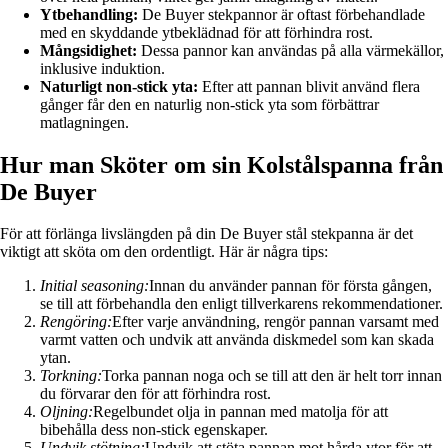
Ytbehandling:
De Buyer stekpannor är oftast förbehandlade
med en skyddande ytbeklädnad för att förhindra rost.
Mångsidighet:
Dessa pannor kan användas på alla värmekällor,
inklusive induktion.
Naturligt non-stick yta:
Efter att pannan blivit använd flera
gånger får den en naturlig non-stick yta som förbättrar
matlagningen.
Hur man Sköter om sin Kolstålspanna från
De Buyer
För att förlänga livslängden på din De Buyer stål stekpanna är det
viktigt att sköta om den ordentligt. Här är några tips:
Initial seasoning:
Innan du använder pannan för första gången,
se till att förbehandla den enligt tillverkarens rekommendationer.
Rengöring:
Efter varje användning, rengör pannan varsamt med
varmt vatten och undvik att använda diskmedel som kan skada
ytan.
Torkning:
Torka pannan noga och se till att den är helt torr innan
du förvarar den för att förhindra rost.
Oljning:
Regelbundet olja in pannan med matolja för att
bibehålla dess non-stick egenskaper.
Undvik stötning:
Undvik att stöta pannan mot hårda ytor för att