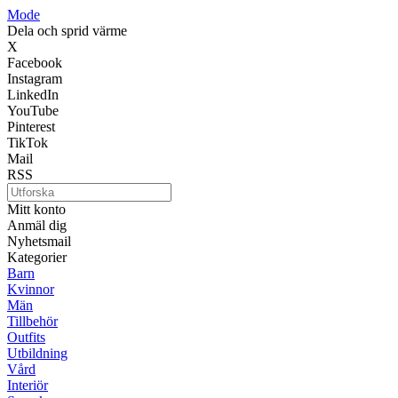
Mode
Dela och sprid värme
X
Facebook
Instagram
LinkedIn
YouTube
Pinterest
TikTok
Mail
RSS
Mitt konto
Anmäl dig
Nyhetsmail
Kategorier
Barn
Kvinnor
Män
Tillbehör
Outfits
Utbildning
Vård
Interiör