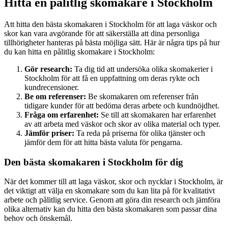
Hitta en pålitlig skomakare i Stockholm
Att hitta den bästa skomakaren i Stockholm för att laga väskor och
skor kan vara avgörande för att säkerställa att dina personliga
tillhörigheter hanteras på bästa möjliga sätt. Här är några tips på hur
du kan hitta en pålitlig skomakare i Stockholm:
Gör research:
Ta dig tid att undersöka olika skomakerier i
Stockholm för att få en uppfattning om deras rykte och
kundrecensioner.
Be om referenser:
Be skomakaren om referenser från
tidigare kunder för att bedöma deras arbete och kundnöjdhet.
Fråga om erfarenhet:
Se till att skomakaren har erfarenhet
av att arbeta med väskor och skor av olika material och typer.
Jämför priser:
Ta reda på priserna för olika tjänster och
jämför dem för att hitta bästa valuta för pengarna.
Den bästa skomakaren i Stockholm för dig
När det kommer till att laga väskor, skor och nycklar i Stockholm, är
det viktigt att välja en skomakare som du kan lita på för kvalitativt
arbete och pålitlig service. Genom att göra din research och jämföra
olika alternativ kan du hitta den bästa skomakaren som passar dina
behov och önskemål.