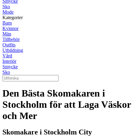
Smycke
Sko
Mode
Kategorier
Barn
Kvinnor
Män
Tillbehör
Outfits
Utbildning
Vård
Interiör
Smycke
Sko
Den Bästa Skomakaren i
Stockholm för att Laga Väskor
och Mer
Skomakare i Stockholm City