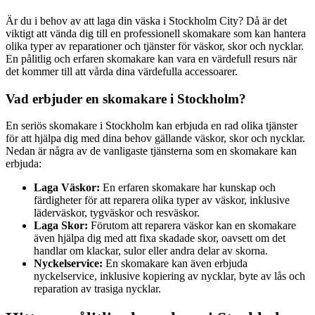
Är du i behov av att laga din väska i Stockholm City? Då är det
viktigt att vända dig till en professionell skomakare som kan hantera
olika typer av reparationer och tjänster för väskor, skor och nycklar.
En pålitlig och erfaren skomakare kan vara en värdefull resurs när
det kommer till att vårda dina värdefulla accessoarer.
Vad erbjuder en skomakare i Stockholm?
En seriös skomakare i Stockholm kan erbjuda en rad olika tjänster
för att hjälpa dig med dina behov gällande väskor, skor och nycklar.
Nedan är några av de vanligaste tjänsterna som en skomakare kan
erbjuda:
Laga Väskor:
En erfaren skomakare har kunskap och
färdigheter för att reparera olika typer av väskor, inklusive
läderväskor, tygväskor och resväskor.
Laga Skor:
Förutom att reparera väskor kan en skomakare
även hjälpa dig med att fixa skadade skor, oavsett om det
handlar om klackar, sulor eller andra delar av skorna.
Nyckelservice:
En skomakare kan även erbjuda
nyckelservice, inklusive kopiering av nycklar, byte av lås och
reparation av trasiga nycklar.