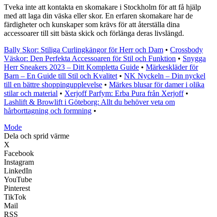
Tveka inte att kontakta en skomakare i Stockholm för att få hjälp
med att laga din väska eller skor. En erfaren skomakare har de
färdigheter och kunskaper som krävs för att återställa dina
accessoarer till sitt bästa skick och förlänga deras livslängd.
Bally Skor: Stiliga Curlingkängor för Herr och Dam
•
Crossbody
Väskor: Den Perfekta Accessoaren för Stil och Funktion
•
Snygga
Herr Sneakers 2023 – Ditt Kompletta Guide
•
Märkeskläder för
Barn – En Guide till Stil och Kvalitet
•
NK Nyckeln – Din nyckel
till en bättre shoppingupplevelse
•
Märkes blusar för damer i olika
stilar och material
•
Xerjoff Parfym: Erba Pura från Xerjoff
•
Lashlift & Browlift i Göteborg: Allt du behöver veta om
hårborttagning och formning
•
Mode
Dela och sprid värme
X
Facebook
Instagram
LinkedIn
YouTube
Pinterest
TikTok
Mail
RSS