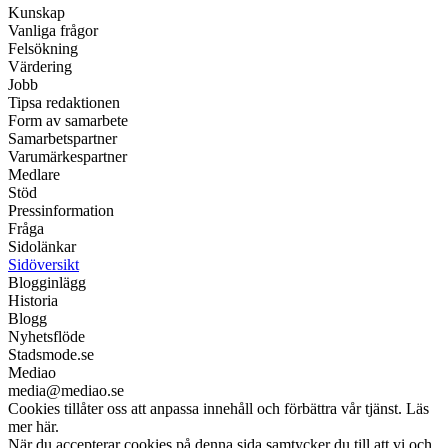
Kunskap
Vanliga frågor
Felsökning
Värdering
Jobb
Tipsa redaktionen
Form av samarbete
Samarbetspartner
Varumärkespartner
Medlare
Stöd
Pressinformation
Fråga
Sidolänkar
Sidöversikt
Blogginlägg
Historia
Blogg
Nyhetsflöde
Stadsmode.se
Mediao
media@mediao.se
Cookies tillåter oss att anpassa innehåll och förbättra vår tjänst. Läs
mer här.
När du accepterar cookies på denna sida samtycker du till att vi och