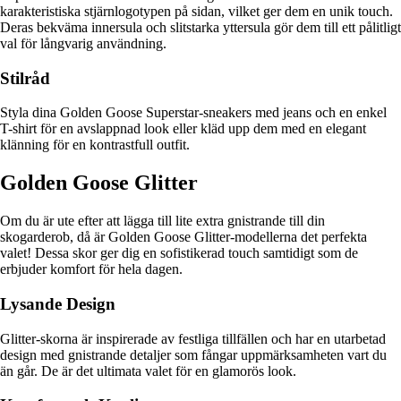
karakteristiska stjärnlogotypen på sidan, vilket ger dem en unik touch.
Deras bekväma innersula och slitstarka yttersula gör dem till ett pålitligt
val för långvarig användning.
Stilråd
Styla dina Golden Goose Superstar-sneakers med jeans och en enkel
T-shirt för en avslappnad look eller kläd upp dem med en elegant
klänning för en kontrastfull outfit.
Golden Goose Glitter
Om du är ute efter att lägga till lite extra gnistrande till din
skogarderob, då är Golden Goose Glitter-modellerna det perfekta
valet! Dessa skor ger dig en sofistikerad touch samtidigt som de
erbjuder komfort för hela dagen.
Lysande Design
Glitter-skorna är inspirerade av festliga tillfällen och har en utarbetad
design med gnistrande detaljer som fångar uppmärksamheten vart du
än går. De är det ultimata valet för en glamorös look.