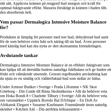
rätt sätt. Applicera krämen på rengjord hud morgon och kväll för
optimal fuktgivande effekt. Massera försiktigt in krämen i huden tills
den absorberats helt.
Vem passar Dermalogica Intensive Moisture Balance
för?
Produkten är lämplig för personer med torr hud, dehydrerad hud samt
för de som behöver extra fukt och näring till sin hud. Även personer
med känslig hud kan dra nytta av den skonsamma formuleringen.
Avslutande tankar
Dermalogica Intensive Moisture Balance är en effektiv fuktgivare som
kan hjälpa till att återställa hudens naturliga fuktbalans och ge huden ett
friskt och välmående utseende. Genom regelbunden användning kan
du njuta av en smidig och välåterfuktad hud som strålar av hälsa.
Under Armour Butiker i Sverige
•
Prada LHomme
•
NK Skor
Göteborg – Din Guide till Bästa Skobutikerna
•
Allt du behöver veta
om Hoka Bondi 8
•
Charlotte Tilbury i Sverige: Allt du behöver veta
om varumärket
•
Upptäck Byredo Bal DAfrique – En Doft Av
Afrikansk Elegans
•
Susanne Kaufmann: Framstående inom naturlig
skönhet
•
Kitchen Aid – Din perfekta köksassistent
•