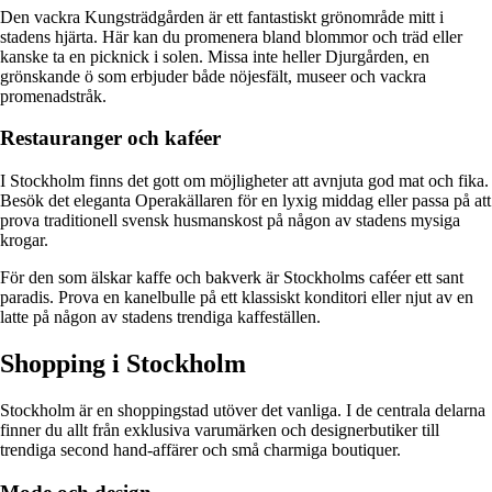
Den vackra Kungsträdgården är ett fantastiskt grönområde mitt i
stadens hjärta. Här kan du promenera bland blommor och träd eller
kanske ta en picknick i solen. Missa inte heller Djurgården, en
grönskande ö som erbjuder både nöjesfält, museer och vackra
promenadstråk.
Restauranger och kaféer
I Stockholm finns det gott om möjligheter att avnjuta god mat och fika.
Besök det eleganta Operakällaren för en lyxig middag eller passa på att
prova traditionell svensk husmanskost på någon av stadens mysiga
krogar.
För den som älskar kaffe och bakverk är Stockholms caféer ett sant
paradis. Prova en kanelbulle på ett klassiskt konditori eller njut av en
latte på någon av stadens trendiga kaffeställen.
Shopping i Stockholm
Stockholm är en shoppingstad utöver det vanliga. I de centrala delarna
finner du allt från exklusiva varumärken och designerbutiker till
trendiga second hand-affärer och små charmiga boutiquer.