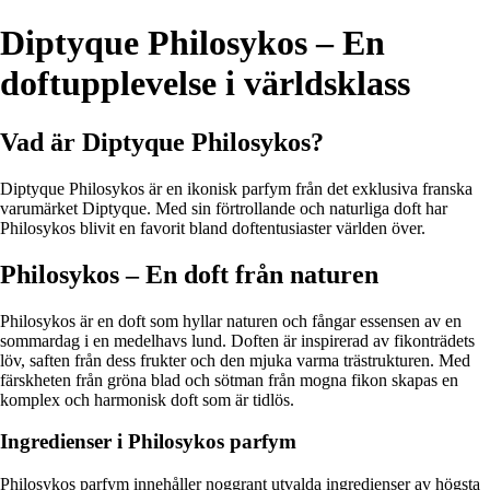
Diptyque Philosykos – En
doftupplevelse i världsklass
Vad är Diptyque Philosykos?
Diptyque Philosykos är en ikonisk parfym från det exklusiva franska
varumärket Diptyque. Med sin förtrollande och naturliga doft har
Philosykos blivit en favorit bland doftentusiaster världen över.
Philosykos – En doft från naturen
Philosykos är en doft som hyllar naturen och fångar essensen av en
sommardag i en medelhavs lund. Doften är inspirerad av fikonträdets
löv, saften från dess frukter och den mjuka varma trästrukturen. Med
färskheten från gröna blad och sötman från mogna fikon skapas en
komplex och harmonisk doft som är tidlös.
Ingredienser i Philosykos parfym
Philosykos parfym innehåller noggrant utvalda ingredienser av högsta