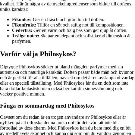
kvalitet. Här är några av de nyckelingredienser som bidrar till doftens
unika karaktär:
Fikonlöv:
Ger en fräsch och grön ton till doften.
Fikonfrukt:
Tillför en söt och saftig not till kompositionen.
Cederträ:
Ger en varm och träig bas som ger djup åt doften.
Träiga noter:
Skapar en elegant och sofistikerad dimension åt
parfymen.
Varför välja Philosykos?
Diptyque Philosykos sticker ut bland mängden parfymer med sin
autentiska och naturliga karaktär. Doften passar både män och kvinnor
och är perfekt för alla tillfällen, oavsett om det är en avslappnad vardag
eller en speciell tillställning. Med Philosykos får du en doft som inte
bara doftar fantastiskt utan också berikar din sinnesstämning och
väcker positiva minnen.
Fånga en sommardag med Philosykos
Oavsett om du redan är en trogen användare av Philosykos eller är
nyfiken på att utforska denna unika doft är det svårt att inte bli
förtrollad av dess charm. Med Philosykos kan du bära med dig en bit
av medelhavets skönhet och känna dig som om du vandrar genom en