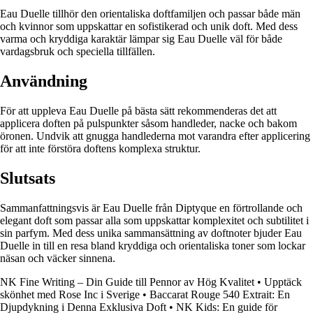
Eau Duelle tillhör den orientaliska doftfamiljen och passar både män
och kvinnor som uppskattar en sofistikerad och unik doft. Med dess
varma och kryddiga karaktär lämpar sig Eau Duelle väl för både
vardagsbruk och speciella tillfällen.
Användning
För att uppleva Eau Duelle på bästa sätt rekommenderas det att
applicera doften på pulspunkter såsom handleder, nacke och bakom
öronen. Undvik att gnugga handlederna mot varandra efter applicering
för att inte förstöra doftens komplexa struktur.
Slutsats
Sammanfattningsvis är Eau Duelle från Diptyque en förtrollande och
elegant doft som passar alla som uppskattar komplexitet och subtilitet i
sin parfym. Med dess unika sammansättning av doftnoter bjuder Eau
Duelle in till en resa bland kryddiga och orientaliska toner som lockar
näsan och väcker sinnena.
NK Fine Writing – Din Guide till Pennor av Hög Kvalitet
•
Upptäck
skönhet med Rose Inc i Sverige
•
Baccarat Rouge 540 Extrait: En
Djupdykning i Denna Exklusiva Doft
•
NK Kids: En guide för