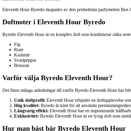
Eleventh Hour Byredo skapades av den prisbelönta parfymören Ben Gorha
Doftnoter i Eleventh Hour Byredo
Byredo Eleventh Hour är en komplex doft som kombinerar olika noter f
Fig
Rum
Kashmir
Svartpeppar
Bensoin
Varför välja Byredo Eleventh Hour?
Det finns många anledningar till varför Byredo Eleventh Hour har bli
Unik doftprofil:
Eleventh Hour erbjuder en doftupplevelse som
Hög kvalitet:
Byredo är känt för att använda premiumingrediense
Långvarig effekt:
Eleventh Hour har en imponerande hållbarhet 
Exklusivitet:
Byredo Eleventh Hour är en lyxig doft som utstrål
Hur man bäst bär Byredo Eleventh Hour