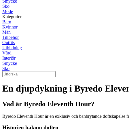
Smycke
Sko
Mode
Kategorier
Barn
Kvinnor
Män
Tillbehör
Outfits
Utbildning
Vård
Interiör
Smycke
Sko
En djupdykning i Byredo Eleve
Vad är Byredo Eleventh Hour?
Byredo Eleventh Hour är en exklusiv och banbrytande doftskapelse fr
Historien bakom doften