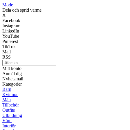
Mode
Dela och sprid värme
X
Facebook
Instagram
LinkedIn
YouTube
Pinterest
TikTok
Mail
RSS
Mitt konto
Anmäl dig
Nyhetsmail
Kategorier
Barn
Kvinnor
Män
Tillbehör
Outfits
Utbildning
Vård
Interiör