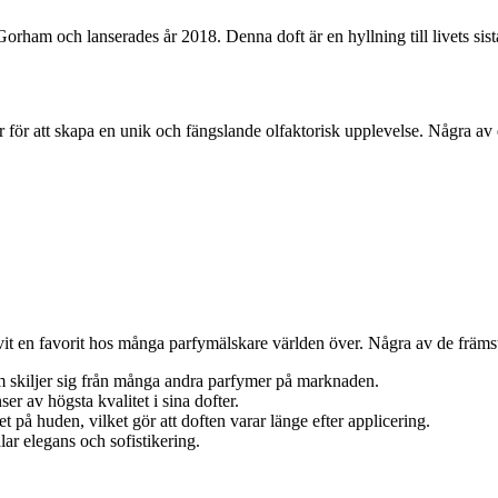
m och lanserades år 2018. Denna doft är en hyllning till livets sista 
ör att skapa en unik och fängslande olfaktorisk upplevelse. Några av 
vit en favorit hos många parfymälskare världen över. Några av de främst
 skiljer sig från många andra parfymer på marknaden.
r av högsta kvalitet i sina dofter.
på huden, vilket gör att doften varar länge efter applicering.
ar elegans och sofistikering.