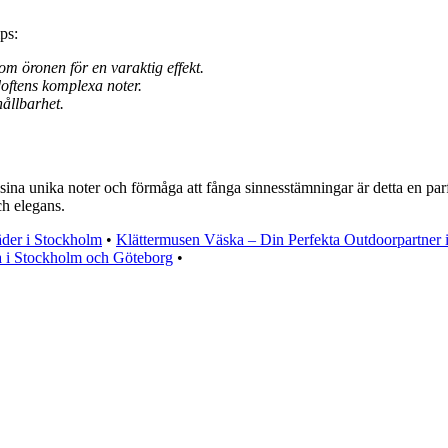
ps:
m öronen för en varaktig effekt.
doftens komplexa noter.
hållbarhet.
sina unika noter och förmåga att fånga sinnesstämningar är detta en pa
ch elegans.
äder i Stockholm
•
Klättermusen Väska – Din Perfekta Outdoorpartner 
i Stockholm och Göteborg
•