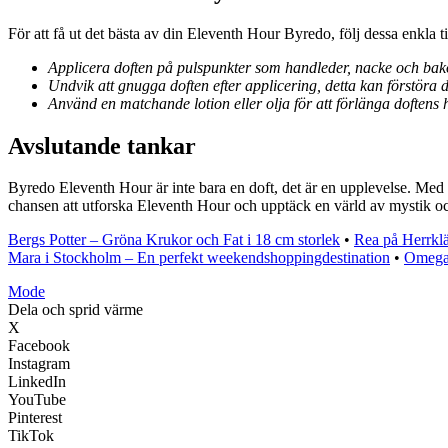
För att få ut det bästa av din Eleventh Hour Byredo, följ dessa enkla ti
Applicera doften på pulspunkter som handleder, nacke och bako
Undvik att gnugga doften efter applicering, detta kan förstöra 
Använd en matchande lotion eller olja för att förlänga doftens 
Avslutande tankar
Byredo Eleventh Hour är inte bara en doft, det är en upplevelse. Med 
chansen att utforska Eleventh Hour och upptäck en värld av mystik o
Bergs Potter – Gröna Krukor och Fat i 18 cm storlek
•
Rea på Herrkl
Mara i Stockholm – En perfekt weekendshoppingdestination
•
Omega 
Mode
Dela och sprid värme
X
Facebook
Instagram
LinkedIn
YouTube
Pinterest
TikTok