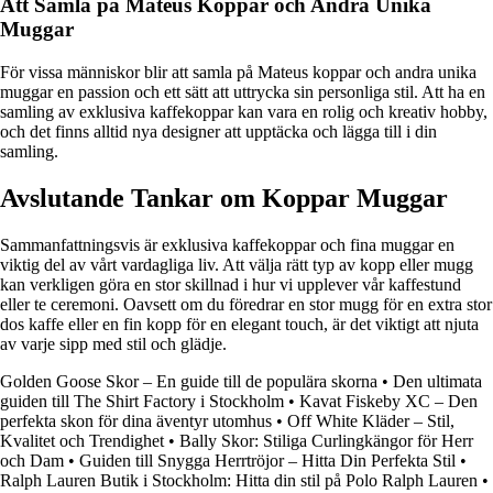
Att Samla på Mateus Koppar och Andra Unika
Muggar
För vissa människor blir att samla på Mateus koppar och andra unika
muggar en passion och ett sätt att uttrycka sin personliga stil. Att ha en
samling av exklusiva kaffekoppar kan vara en rolig och kreativ hobby,
och det finns alltid nya designer att upptäcka och lägga till i din
samling.
Avslutande Tankar om Koppar Muggar
Sammanfattningsvis är exklusiva kaffekoppar och fina muggar en
viktig del av vårt vardagliga liv. Att välja rätt typ av kopp eller mugg
kan verkligen göra en stor skillnad i hur vi upplever vår kaffestund
eller te ceremoni. Oavsett om du föredrar en stor mugg för en extra stor
dos kaffe eller en fin kopp för en elegant touch, är det viktigt att njuta
av varje sipp med stil och glädje.
Golden Goose Skor – En guide till de populära skorna
•
Den ultimata
guiden till The Shirt Factory i Stockholm
•
Kavat Fiskeby XC – Den
perfekta skon för dina äventyr utomhus
•
Off White Kläder – Stil,
Kvalitet och Trendighet
•
Bally Skor: Stiliga Curlingkängor för Herr
och Dam
•
Guiden till Snygga Herrtröjor – Hitta Din Perfekta Stil
•
Ralph Lauren Butik i Stockholm: Hitta din stil på Polo Ralph Lauren
•