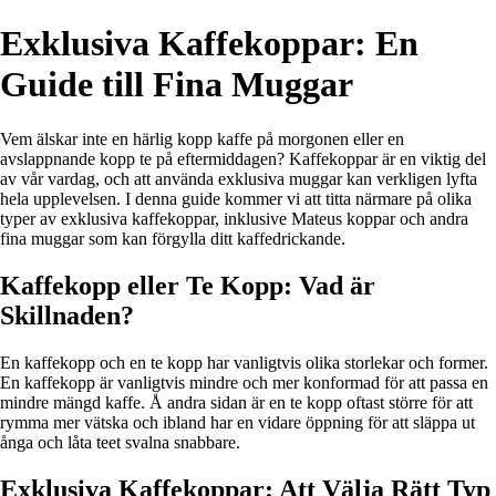
Exklusiva Kaffekoppar: En
Guide till Fina Muggar
Vem älskar inte en härlig kopp kaffe på morgonen eller en
avslappnande kopp te på eftermiddagen? Kaffekoppar är en viktig del
av vår vardag, och att använda exklusiva muggar kan verkligen lyfta
hela upplevelsen. I denna guide kommer vi att titta närmare på olika
typer av exklusiva kaffekoppar, inklusive Mateus koppar och andra
fina muggar som kan förgylla ditt kaffedrickande.
Kaffekopp eller Te Kopp: Vad är
Skillnaden?
En kaffekopp och en te kopp har vanligtvis olika storlekar och former.
En kaffekopp är vanligtvis mindre och mer konformad för att passa en
mindre mängd kaffe. Å andra sidan är en te kopp oftast större för att
rymma mer vätska och ibland har en vidare öppning för att släppa ut
ånga och låta teet svalna snabbare.
Exklusiva Kaffekoppar: Att Välja Rätt Typ