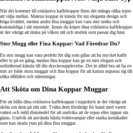
När det kommer till exklusiva kaffekoppar finns det många olika typer
att välja mellan. Mateus koppar är kända för sin eleganta design och
höga kvalitet, medan andra fina muggar kan vara mer unika och
konstnärliga i sitt utseende. Innan du köper dina exklusiva kaffekoppar
är det viktigt att tänka på vilken stil och storlek som passar dig bäst.
Stor Mugg eller Fina Koppar: Vad Föredrar Du?
En stor mugg kan vara perfekt för dig som gillar att ha mycket kaffe
eller te på en gång, medan fina koppar kan ge en mer elegant och
sofistikerad känsla till din dryckesupplevelse. Det är alltid bra att ha en
mix av både stora muggar och fina koppar för att kunna anpassa sig till
olika tillfällen och stämningar.
Att Sköta om Dina Koppar Muggar
För att hålla dina exklusiva kaffekoppar i toppskick är det viktigt att
sköta om dem på rätt sätt. Tvätta dem försiktigt för hand med varmt
vatten och mild diskmedel för att undvika att de repas eller tappar sin
glans. Undvik att använda hårda tvättsvampar eller starka kemikalier
som kan skada ytan på dina fina muggar.