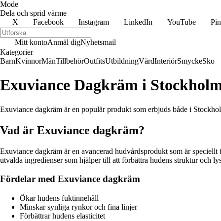
Mode
Dela och sprid värme
X
Facebook
Instagram
LinkedIn
YouTube
Pin
Mitt konto
Anmäl dig
Nyhetsmail
Kategorier
Barn
Kvinnor
Män
Tillbehör
Outfits
Utbildning
Vård
Interiör
Smycke
Sko
Exuviance Dagkräm i Stockholm
Exuviance dagkräm är en populär produkt som erbjuds både i Stockholm
Vad är Exuviance dagkräm?
Exuviance dagkräm är en avancerad hudvårdsprodukt som är speciellt fr
utvalda ingredienser som hjälper till att förbättra hudens struktur och lys
Fördelar med Exuviance dagkräm
Ökar hudens fuktinnehåll
Minskar synliga rynkor och fina linjer
Förbättrar hudens elasticitet