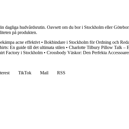
din dagliga hudvårdsrutin. Oavsett om du bor i Stockholm eller Göteborg 
aliteten på produkten.
bekämpa acne effektivt
•
Bokbindare i Stockholm för Ordning och Red
irts: En guide till det ultimata stilen
•
Charlotte Tilbury Pillow Talk – E
hirt Factory i Stockholm
•
Crossbody Väskor: Den Perfekta Accessoaren
terest
TikTok
Mail
RSS