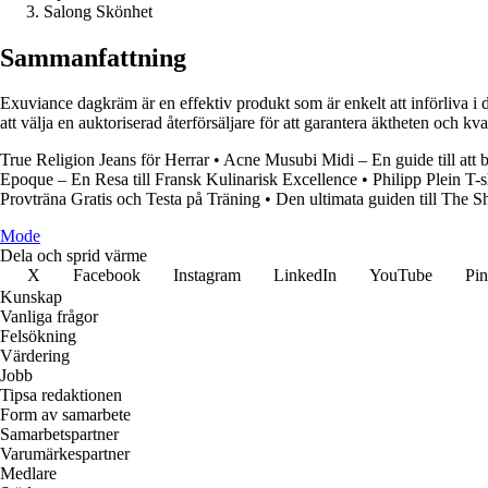
Salong Skönhet
Sammanfattning
Exuviance dagkräm är en effektiv produkt som är enkelt att införliva i 
att välja en auktoriserad återförsäljare för att garantera äktheten och kv
True Religion Jeans för Herrar
•
Acne Musubi Midi – En guide till att 
Epoque – En Resa till Fransk Kulinarisk Excellence
•
Philipp Plein T-sh
Provträna Gratis och Testa på Träning
•
Den ultimata guiden till The S
Mode
Dela och sprid värme
X
Facebook
Instagram
LinkedIn
YouTube
Pin
Kunskap
Vanliga frågor
Felsökning
Värdering
Jobb
Tipsa redaktionen
Form av samarbete
Samarbetspartner
Varumärkespartner
Medlare