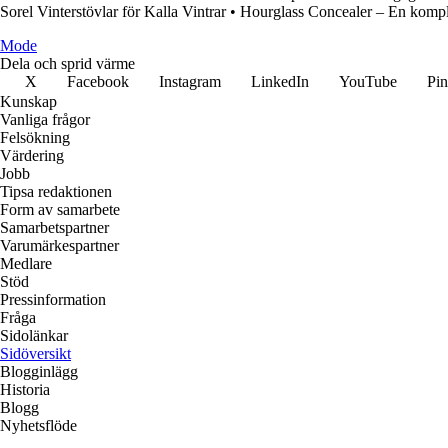
Sorel Vinterstövlar för Kalla Vintrar
•
Hourglass Concealer – En komple
Mode
Dela och sprid värme
X
Facebook
Instagram
LinkedIn
YouTube
Pin
Kunskap
Vanliga frågor
Felsökning
Värdering
Jobb
Tipsa redaktionen
Form av samarbete
Samarbetspartner
Varumärkespartner
Medlare
Stöd
Pressinformation
Fråga
Sidolänkar
Sidöversikt
Blogginlägg
Historia
Blogg
Nyhetsflöde