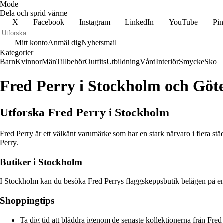
Mode
Dela och sprid värme
X
Facebook
Instagram
LinkedIn
YouTube
Pin
Mitt konto
Anmäl dig
Nyhetsmail
Kategorier
Barn
Kvinnor
Män
Tillbehör
Outfits
Utbildning
Vård
Interiör
Smycke
Sko
Fred Perry i Stockholm och Göt
Utforska Fred Perry i Stockholm
Fred Perry är ett välkänt varumärke som har en stark närvaro i flera stä
Perry.
Butiker i Stockholm
I Stockholm kan du besöka Fred Perrys flaggskeppsbutik belägen på en ce
Shoppingtips
Ta dig tid att bläddra igenom de senaste kollektionerna från Fred