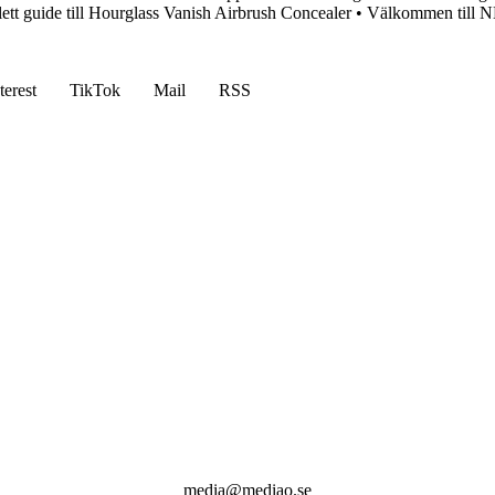
tt guide till Hourglass Vanish Airbrush Concealer
•
Välkommen till NK
terest
TikTok
Mail
RSS
media@mediao.se