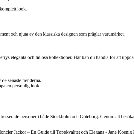
 komplett look.
timent och njuta av den klassiska designen som präglar varumärket.
Perrys eleganta och tidlösa kollektioner. Här kan du handla för att uppda
v de senaste trenderna.
kapa en personlig look.
intresserade personer i både Stockholm och Göteborg. Genom att besöka
oncler Jackor – En Guide till Toppkvalitet och Elegans
•
Jane Koenig 