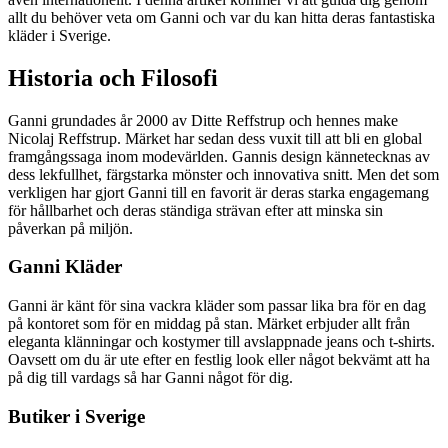
allt du behöver veta om Ganni och var du kan hitta deras fantastiska
kläder i Sverige.
Historia och Filosofi
Ganni grundades år 2000 av Ditte Reffstrup och hennes make
Nicolaj Reffstrup. Märket har sedan dess vuxit till att bli en global
framgångssaga inom modevärlden. Gannis design kännetecknas av
dess lekfullhet, färgstarka mönster och innovativa snitt. Men det som
verkligen har gjort Ganni till en favorit är deras starka engagemang
för hållbarhet och deras ständiga strävan efter att minska sin
påverkan på miljön.
Ganni Kläder
Ganni är känt för sina vackra kläder som passar lika bra för en dag
på kontoret som för en middag på stan. Märket erbjuder allt från
eleganta klänningar och kostymer till avslappnade jeans och t-shirts.
Oavsett om du är ute efter en festlig look eller något bekvämt att ha
på dig till vardags så har Ganni något för dig.
Butiker i Sverige