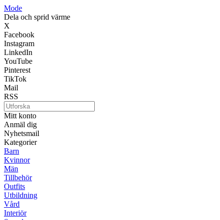
Mode
Dela och sprid värme
X
Facebook
Instagram
LinkedIn
YouTube
Pinterest
TikTok
Mail
RSS
Mitt konto
Anmäl dig
Nyhetsmail
Kategorier
Barn
Kvinnor
Män
Tillbehör
Outfits
Utbildning
Vård
Interiör