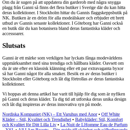
Om du är sugen på att uppdatera din garderob med några snygga
plagg från Ganni så finns det flera butiker i Sverige där du kan hitta
deras kollektioner. I Stockholm hittar du Gannis flaggskeppsbutik på
NK. Butiken är en dröm för alla modeälskare och erbjuder ett brett
utbud av Gannis senaste kollektioner. I Göteborg har Ganni också
en butik där du kan botanisera bland deras fantastiska kläder och
accessoarer.
Slutsats
Ganni är ett märke som verkligen har lyckats fånga modevärldens
uppmärksamhet med sina trendiga och hållbara kläder. Oavsett om
du är ute efter en klassisk klänning eller ett par extravaganta byxor
så har Ganni något för alla smaker. Besök en av deras butiker i
Stockholm eller Göteborg och låt dig förtrollas av deras fantastiska
kollektioner.
Vi hoppas att denna artikel har varit till hjälp för dig som är nyfiken
på Ganni och deras kläder. Ta dig tid att utforska deras unika design
och låt dig inspireras av deras innovativa syn på mode.
Nordiska Kompaniet (NK) – Ett Varuhus med Anor
•
Off White
Kläder – Stil, Kvalitet och Trendighet
•
Babykläder: Stil, Komfort
och Kvalitet för Ditt Lilla Liv
•
La Nuit de LHomme Eau de Parfum
– YSL
•
All I Am Beauty – Din guide till skönhet och välbefinnande