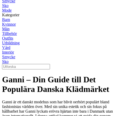
Smycke
Sko
Mode
Kategorier
Barn
Kvinnor
Män
Tillbehör
Outfits
Utbildning
Vård
Interiör
Smycke
Sko
Ganni – Din Guide till Det
Populära Danska Klädmärket
Ganni är ett danskt modehus som har blivit oerhört populärt bland
fashionistas världen över. Med sin unika estetik och sin fokus på
hållbarhet har Ganni lyckats erövra hjärtan inte bara i Danmark utan
även internationellt. I denna artikel kommer vi att guida dig genom