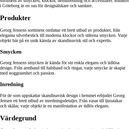
sortiment av smycken, klockor, heminredning och accessoarer. Butiken
i Göteborg är en oas för designälskare och samlare.
Produkter
Georg Jensens sortiment omfattar ett brett utbud av produkter, från
eleganta silverbestick till moderna klockor och stilrena smycken. Varje
objekt bär på en unik känsla av skandinavisk stil och expertis.
Smycken
Georg Jensens smycken är kända för sin enkla elegans och tidlösa
design. Från armband till halsband och ringar, varje smycke är skapat
med noggrannhet och passion.
Inredning
För de som uppskattar skandinavisk design i hemmet erbjuder Georg
Jensen ett brett utbud av inredningsdetaljer. Från vasar till ljusstakar
och skålar, varje objekt är en manifestation av tidlös elegans.
Värdegrund