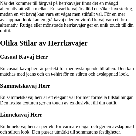
När det kommer till färgval på herrkavajer finns det en mängd
alternativ att välja mellan. En svart kavaj är alltid en säker investering,
medan en vit kavaj kan vara ett vågat men stilfullt val. För en mer
avslappnad look kan en grå kavaj eller en vinröd kavaj vara ett bra
alternativ. Rutiga eller mönstrade herrkavajer ger en unik touch till din
outfit.
Olika Stilar av Herrkavajer
Casual Kavaj Herr
En casual kavaj herr är perfekt för mer avslappnade tillfällen. Den kan
matchas med jeans och en t-shirt för en stilren och avslappnad look.
Sammetskavaj Herr
En sammetskavaj herr är ett elegant val för mer formella tillställningar.
Den lyxiga texturen ger en touch av exklusivitet till din outfit.
Linnekavaj Herr
En linnekavaj herr är perfekt för varmare dagar och ger en avslappnad
och stilren look. Den passar utmärkt till sommarens festligheter.