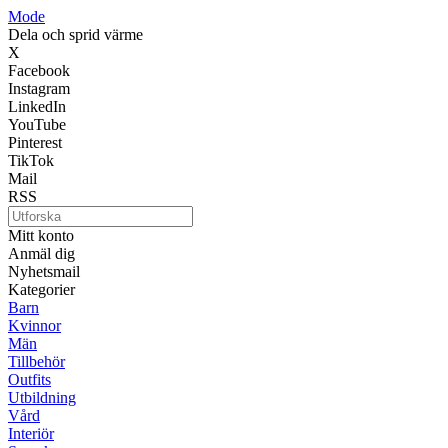
Mode
Dela och sprid värme
X
Facebook
Instagram
LinkedIn
YouTube
Pinterest
TikTok
Mail
RSS
Mitt konto
Anmäl dig
Nyhetsmail
Kategorier
Barn
Kvinnor
Män
Tillbehör
Outfits
Utbildning
Vård
Interiör