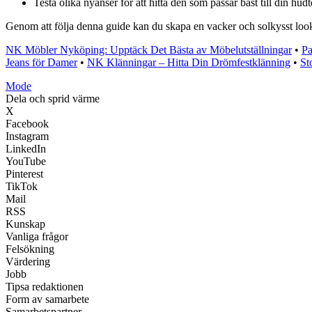
Testa olika nyanser för att hitta den som passar bäst till din hud
Genom att följa denna guide kan du skapa en vacker och solkysst lo
NK Möbler Nyköping: Upptäck Det Bästa av Möbelutställningar
•
Pa
Jeans för Damer
•
NK Klänningar – Hitta Din Drömfestklänning
•
St
Mode
Dela och sprid värme
X
Facebook
Instagram
LinkedIn
YouTube
Pinterest
TikTok
Mail
RSS
Kunskap
Vanliga frågor
Felsökning
Värdering
Jobb
Tipsa redaktionen
Form av samarbete
Samarbetspartner