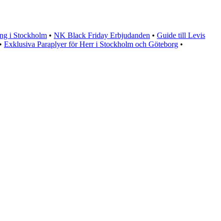
ing i Stockholm
•
NK Black Friday Erbjudanden
•
Guide till Levis
•
Exklusiva Paraplyer för Herr i Stockholm och Göteborg
•