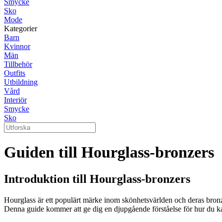
Smycke
Sko
Mode
Kategorier
Barn
Kvinnor
Män
Tillbehör
Outfits
Utbildning
Vård
Interiör
Smycke
Sko
Guiden till Hourglass-bronzers
Introduktion till Hourglass-bronzers
Hourglass är ett populärt märke inom skönhetsvärlden och deras bro
Denna guide kommer att ge dig en djupgående förståelse för hur du ka