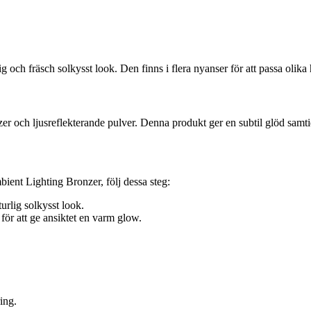
g och fräsch solkysst look. Den finns i flera nyanser för att passa olik
och ljusreflekterande pulver. Denna produkt ger en subtil glöd samtidi
ient Lighting Bronzer, följ dessa steg:
urlig solkysst look.
ör att ge ansiktet en varm glow.
ing.