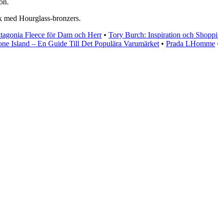
ton.
ok med Hourglass-bronzers.
tagonia Fleece för Dam och Herr
•
Tory Burch: Inspiration och Shopp
one Island – En Guide Till Det Populära Varumärket
•
Prada LHomme