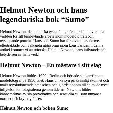
Helmut Newton och hans
legendariska bok “Sumo”
Helmut Newton, den ikoniska tyska fotografen, är känd över hela
världen för sitt banbrytande arbete inom modefotografi och
nyskapande porträtt. Hans bok Sumo har förblivit en av de mest
eftertraktade och välkända utgåvorna inom konstvärlden. I denna
artikel kommer vi att utforska Helmut Newton, hans inflytande och
betydelsen av hans verk!
Helmut Newton – En mästare i sitt slag
Helmut Newton föddes 1920 i Berlin och började sin karriär som
modefotograf på 1950-talet. Hans unika syn på kvinnlig skönhet och
makt revolutionerade branschen och gjorde honom till en av de mest
inflytelserika fotograferna genom tiderna. Newtons bilder
kännetecknas av sin provokativa och sensuella stil som utmanar
normer och bryter gränser.
Helmut Newton och boken Sumo