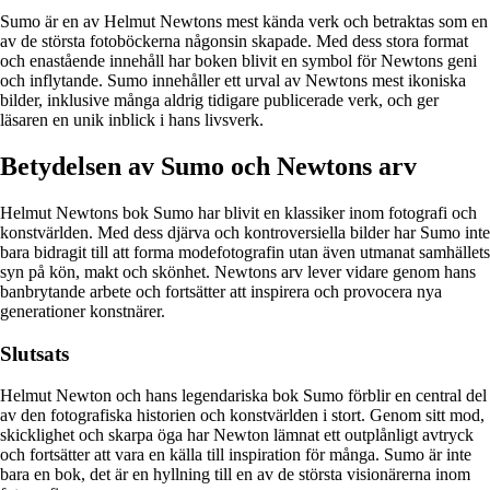
Sumo är en av Helmut Newtons mest kända verk och betraktas som en
av de största fotoböckerna någonsin skapade. Med dess stora format
och enastående innehåll har boken blivit en symbol för Newtons geni
och inflytande. Sumo innehåller ett urval av Newtons mest ikoniska
bilder, inklusive många aldrig tidigare publicerade verk, och ger
läsaren en unik inblick i hans livsverk.
Betydelsen av Sumo och Newtons arv
Helmut Newtons bok Sumo har blivit en klassiker inom fotografi och
konstvärlden. Med dess djärva och kontroversiella bilder har Sumo inte
bara bidragit till att forma modefotografin utan även utmanat samhällets
syn på kön, makt och skönhet. Newtons arv lever vidare genom hans
banbrytande arbete och fortsätter att inspirera och provocera nya
generationer konstnärer.
Slutsats
Helmut Newton och hans legendariska bok Sumo förblir en central del
av den fotografiska historien och konstvärlden i stort. Genom sitt mod,
skicklighet och skarpa öga har Newton lämnat ett outplånligt avtryck
och fortsätter att vara en källa till inspiration för många. Sumo är inte
bara en bok, det är en hyllning till en av de största visionärerna inom