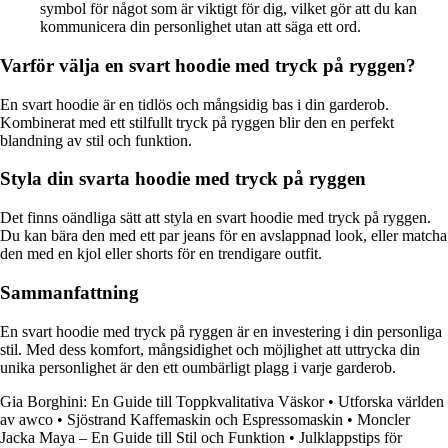
symbol för något som är viktigt för dig, vilket gör att du kan
kommunicera din personlighet utan att säga ett ord.
Varför välja en svart hoodie med tryck på ryggen?
En svart hoodie är en tidlös och mångsidig bas i din garderob.
Kombinerat med ett stilfullt tryck på ryggen blir den en perfekt
blandning av stil och funktion.
Styla din svarta hoodie med tryck på ryggen
Det finns oändliga sätt att styla en svart hoodie med tryck på ryggen.
Du kan bära den med ett par jeans för en avslappnad look, eller matcha
den med en kjol eller shorts för en trendigare outfit.
Sammanfattning
En svart hoodie med tryck på ryggen är en investering i din personliga
stil. Med dess komfort, mångsidighet och möjlighet att uttrycka din
unika personlighet är den ett oumbärligt plagg i varje garderob.
Gia Borghini: En Guide till Toppkvalitativa Väskor
•
Utforska världen
av awco
•
Sjöstrand Kaffemaskin och Espressomaskin
•
Moncler
Jacka Maya – En Guide till Stil och Funktion
•
Julklappstips för