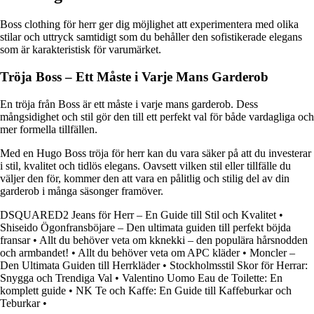
Boss clothing för herr ger dig möjlighet att experimentera med olika
stilar och uttryck samtidigt som du behåller den sofistikerade elegans
som är karakteristisk för varumärket.
Tröja Boss – Ett Måste i Varje Mans Garderob
En tröja från Boss är ett måste i varje mans garderob. Dess
mångsidighet och stil gör den till ett perfekt val för både vardagliga och
mer formella tillfällen.
Med en Hugo Boss tröja för herr kan du vara säker på att du investerar
i stil, kvalitet och tidlös elegans. Oavsett vilken stil eller tillfälle du
väljer den för, kommer den att vara en pålitlig och stilig del av din
garderob i många säsonger framöver.
DSQUARED2 Jeans för Herr – En Guide till Stil och Kvalitet
•
Shiseido Ögonfransböjare – Den ultimata guiden till perfekt böjda
fransar
•
Allt du behöver veta om kknekki – den populära hårsnodden
och armbandet!
•
Allt du behöver veta om APC kläder
•
Moncler –
Den Ultimata Guiden till Herrkläder
•
Stockholmsstil Skor för Herrar:
Snygga och Trendiga Val
•
Valentino Uomo Eau de Toilette: En
komplett guide
•
NK Te och Kaffe: En Guide till Kaffeburkar och
Teburkar
•