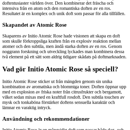
doftentusiaster världen över. Den kombinerar det fräscha och
intensiva från en atom och den romantiska doften av en ros.
Resultatet är en komplex och unik doft som passar för alla tillfällen.
Skapandet av Atomic Rose
Skaparens av Initio Atomic Rose hade visionen att skapa en doft
som skulle förkroppsliga kraften från en explosiv reaktion mellan
atomer och den subtila, men ändå starka doften av en ros. Genom
noggrann forskning och utveckling lyckades man kombinera dessa
två element på ett sätt som aldrig tidigare skådats på doftmarknaden.
Vad gör Initio Atomic Rose så speciell?
Initio Atomic Rose sticker ut från mängden genom sin unika
kombination av aromatiska och blommiga toner. Doften öppnar upp
med en explosion av friska noter från citrusfrukter och bergamott,
vilket sedan mixas med en kraftfull rosdoft. Den subtila touchen av
mysk och tonkaböna förstärker doftens sensuella karaktär och
lämnar en varaktig intryck.
Användning och rekommendationer
Initio Atomic Rose är en mångsidig doft som passar både dag- och