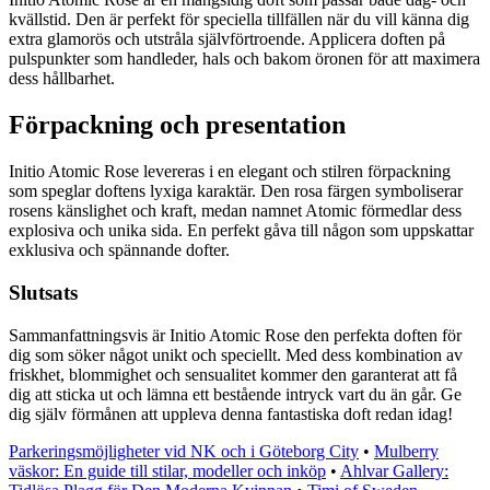
kvällstid. Den är perfekt för speciella tillfällen när du vill känna dig
extra glamorös och utstråla självförtroende. Applicera doften på
puls­punkter som handleder, hals och bakom öronen för att maximera
dess hållbarhet.
Förpackning och presentation
Initio Atomic Rose levereras i en elegant och stilren förpackning
som speglar doftens lyxiga karaktär. Den rosa färgen symboliserar
rosens känslighet och kraft, medan namnet Atomic förmedlar dess
explosiva och unika sida. En perfekt gåva till någon som uppskattar
exklusiva och spännande dofter.
Slutsats
Sammanfattningsvis är Initio Atomic Rose den perfekta doften för
dig som söker något unikt och speciellt. Med dess kombination av
friskhet, blommighet och sensualitet kommer den garanterat att få
dig att sticka ut och lämna ett bestående intryck vart du än går. Ge
dig själv förmånen att uppleva denna fantastiska doft redan idag!
Parkeringsmöjligheter vid NK och i Göteborg City
•
Mulberry
väskor: En guide till stilar, modeller och inköp
•
Ahlvar Gallery: