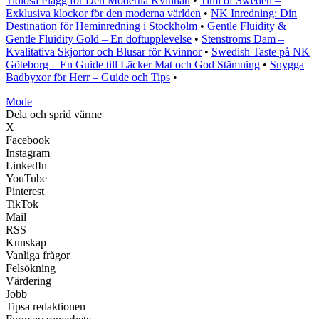
Tidlösa Plagg för Den Moderna Kvinnan
•
Timi of Sweden –
Exklusiva klockor för den moderna världen
•
NK Inredning: Din
Destination för Heminredning i Stockholm
•
Gentle Fluidity &
Gentle Fluidity Gold – En doftupplevelse
•
Stenströms Dam –
Kvalitativa Skjortor och Blusar för Kvinnor
•
Swedish Taste på NK
Göteborg – En Guide till Läcker Mat och God Stämning
•
Snygga
Badbyxor för Herr – Guide och Tips
•
Mode
Dela och sprid värme
X
Facebook
Instagram
LinkedIn
YouTube
Pinterest
TikTok
Mail
RSS
Kunskap
Vanliga frågor
Felsökning
Värdering
Jobb
Tipsa redaktionen