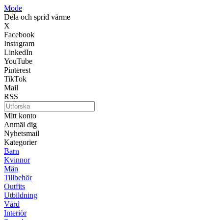
Mode
Dela och sprid värme
X
Facebook
Instagram
LinkedIn
YouTube
Pinterest
TikTok
Mail
RSS
Mitt konto
Anmäl dig
Nyhetsmail
Kategorier
Barn
Kvinnor
Män
Tillbehör
Outfits
Utbildning
Vård
Interiör