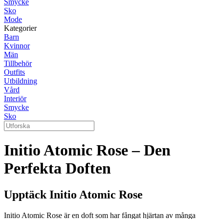
Smycke
Sko
Mode
Kategorier
Barn
Kvinnor
Män
Tillbehör
Outfits
Utbildning
Vård
Interiör
Smycke
Sko
Initio Atomic Rose – Den
Perfekta Doften
Upptäck Initio Atomic Rose
Initio Atomic Rose är en doft som har fångat hjärtan av många