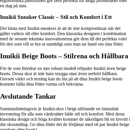
ergonomiska passformen gör dem perfekta för långa promenader eller
en dag på stan.
Inuikii Sneaker Classic – Stil och Komfort i Ett
Det bästa med Inuikii-sneakers är att de inte kompromissar när det
gäller varken stil eller komfort. Den klassiska designen i kombination
med de senaste tekniska innovationerna gör dem till det perfekta valet
för den som vill se bra ut samtidigt som man tar hand om sina fötter.
Inuikii Beige Boots – Stilrena och Hållbara
För de som föredrar en mer robust modell erbjuder Inuikii även beige
boots. Dessa skor är inte bara snygga utan även oerhört hållbara.
Oavsett väder och terräng kan du lita på att dina Inuikii beige boots
kommer hålla dina fötter varma och bekväma.
Avslutande Tankar
Sammanfattningsvis är Inuikii-skor i beigt utförande en fantastisk
investering för alla som värdesätter både stil och komfort. Med deras
klassiska design och höga kvalitet kommer de säkerligen bli en favorit i
din skosamling. Ge dina fötter det de förtjänar med ett par Inuikii beige
sneakers eller boots!