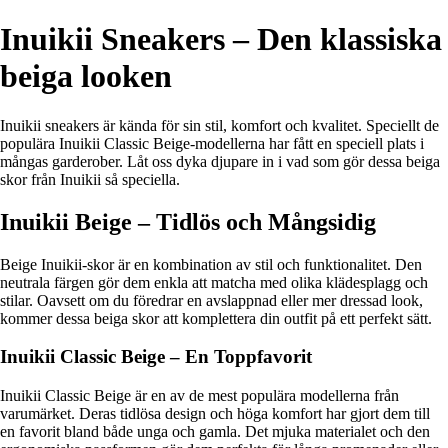
Inuikii Sneakers – Den klassiska
beiga looken
Inuikii sneakers är kända för sin stil, komfort och kvalitet. Speciellt de
populära Inuikii Classic Beige-modellerna har fått en speciell plats i
mångas garderober. Låt oss dyka djupare in i vad som gör dessa beiga
skor från Inuikii så speciella.
Inuikii Beige – Tidlös och Mångsidig
Beige Inuikii-skor är en kombination av stil och funktionalitet. Den
neutrala färgen gör dem enkla att matcha med olika klädesplagg och
stilar. Oavsett om du föredrar en avslappnad eller mer dressad look,
kommer dessa beiga skor att komplettera din outfit på ett perfekt sätt.
Inuikii Classic Beige – En Toppfavorit
Inuikii Classic Beige är en av de mest populära modellerna från
varumärket. Deras tidlösa design och höga komfort har gjort dem till
en favorit bland både unga och gamla. Det mjuka materialet och den