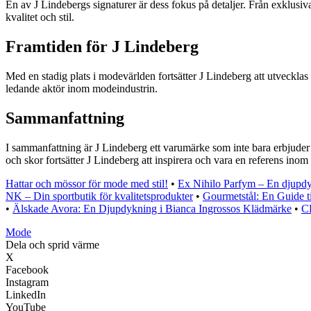
En av J Lindebergs signaturer är dess fokus på detaljer. Från exklusi
kvalitet och stil.
Framtiden för J Lindeberg
Med en stadig plats i modevärlden fortsätter J Lindeberg att utveckla
ledande aktör inom modeindustrin.
Sammanfattning
I sammanfattning är J Lindeberg ett varumärke som inte bara erbjuder s
och skor fortsätter J Lindeberg att inspirera och vara en referens inom
Hattar och mössor för mode med stil!
•
Ex Nihilo Parfym – En djupdy
NK – Din sportbutik för kvalitetsprodukter
•
Gourmetstål: En Guide t
•
Älskade Avora: En Djupdykning i Bianca Ingrossos Klädmärke
•
CP
Mode
Dela och sprid värme
X
Facebook
Instagram
LinkedIn
YouTube