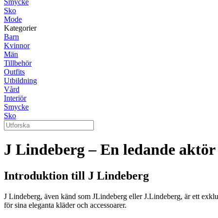
Smycke
Sko
Mode
Kategorier
Barn
Kvinnor
Män
Tillbehör
Outfits
Utbildning
Vård
Interiör
Smycke
Sko
J Lindeberg – En ledande aktö
Introduktion till J Lindeberg
J Lindeberg, även känd som JLindeberg eller J.Lindeberg, är ett exkl
för sina eleganta kläder och accessoarer.