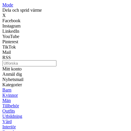
Mode
Dela och sprid värme
X
Facebook
Instagram
LinkedIn
YouTube
Pinterest
TikTok
Mail
RSS
Mitt konto
Anmäl dig
Nyhetsmail
Kategorier
Barn
Kvinnor
Män
Tillbehör
Outfits
Utbildning
Vård
Interiör