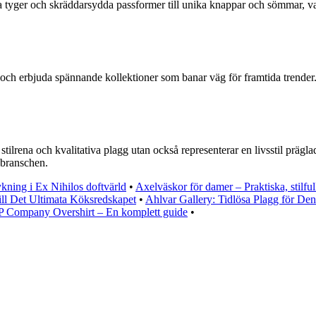
va tyger och skräddarsydda passformer till unika knappar och sömmar, va
s och erbjuda spännande kollektioner som banar väg för framtida trende
tilrena och kvalitativa plagg utan också representerar en livsstil präg
 branschen.
kning i Ex Nihilos doftvärld
•
Axelväskor för damer – Praktiska, stilful
ill Det Ultimata Köksredskapet
•
Ahlvar Gallery: Tidlösa Plagg för D
 Company Overshirt – En komplett guide
•