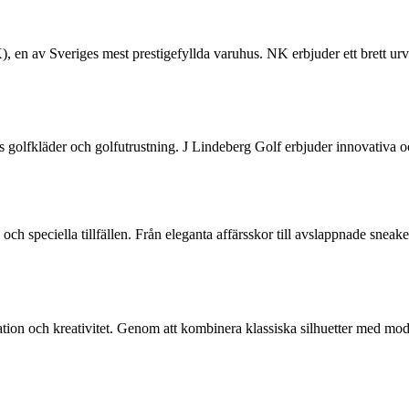
 en av Sveriges mest prestigefyllda varuhus. NK erbjuder ett brett urva
 golfkläder och golfutrustning. J Lindeberg Golf erbjuder innovativa oc
 och speciella tillfällen. Från eleganta affärsskor till avslappnade sne
nnovation och kreativitet. Genom att kombinera klassiska silhuetter med