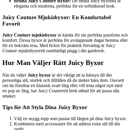
Bruna Juicy Couture Byxor:
De bruna Juicy byxorna är
eleganta och moderna, perfekta för en sofistikerad look.
Juicy Couture Mjukisbyxor: En Komfortabel
Favorit
Juicy Couture mjukisbyxor
är kända för sin perfekta passform och
komfort. Dessa byxor är perfekta för avslappnade dagar hemma eller
för en bekväm resa. Med fickor för praktisk förvaring är
Juicy
Couture mjukisbyxor
ett oumbärligt plagg i din garderob.
Hur Man Väljer Rätt Juicy Byxor
När du väljer
Juicy byxor
är det viktigt att ta hänsyn till din
personliga stil, storlek och tillfällen då du tänker bära dem. Oavsett
om du föredrar en klassisk svart färg eller vill testa något nytt med
en pop av färg, har
Juicy Couture
ett brett utbud för att passa alla
smaker.
Tips för Att Styla Dina Juicy Byxor
Välj en snygg topp som passar till färgen på dina Juicy byxor.
Kombinera med accessoarer för att addera extra stil till din
outfit.