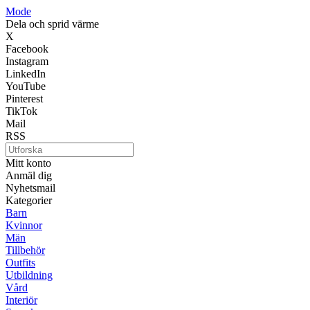
Mode
Dela och sprid värme
X
Facebook
Instagram
LinkedIn
YouTube
Pinterest
TikTok
Mail
RSS
Mitt konto
Anmäl dig
Nyhetsmail
Kategorier
Barn
Kvinnor
Män
Tillbehör
Outfits
Utbildning
Vård
Interiör