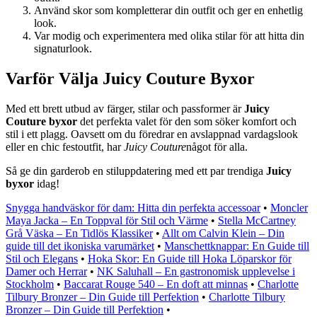
Använd skor som kompletterar din outfit och ger en enhetlig
look.
Var modig och experimentera med olika stilar för att hitta din
signaturlook.
Varför Välja Juicy Couture Byxor
Med ett brett utbud av färger, stilar och passformer är
Juicy
Couture byxor
det perfekta valet för den som söker komfort och
stil i ett plagg. Oavsett om du föredrar en avslappnad vardagslook
eller en chic festoutfit, har
Juicy Couture
något för alla.
Så ge din garderob en stiluppdatering med ett par trendiga
Juicy
byxor
idag!
Snygga handväskor för dam: Hitta din perfekta accessoar
•
Moncler
Maya Jacka – En Toppval för Stil och Värme
•
Stella McCartney
Grå Väska – En Tidlös Klassiker
•
Allt om Calvin Klein – Din
guide till det ikoniska varumärket
•
Manschettknappar: En Guide till
Stil och Elegans
•
Hoka Skor: En Guide till Hoka Löparskor för
Damer och Herrar
•
NK Saluhall – En gastronomisk upplevelse i
Stockholm
•
Baccarat Rouge 540 – En doft att minnas
•
Charlotte
Tilbury Bronzer – Din Guide till Perfektion
•
Charlotte Tilbury
Bronzer – Din Guide till Perfektion
•