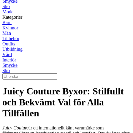
Smycke
Sko
Mode
Kategorier
Barn
Kvinnor
Män
Tillbehör
Outfits
Utbildning
Vård
Interiör
Smycke
Sko
Juicy Couture Byxor: Stilfullt
och Bekvämt Val för Alla
Tillfällen
Juicy Couture
är ett internationellt känt varumärke som