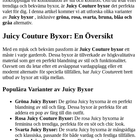
förkroppsligar en kombination av stil och komfort. Om du letar efter
trendiga och bekväma byxor, är
Juicy Couture byxor
det perfekta
valet för dig. I denna artikel kommer vi att utforska olika varianter
av
Juicy byxor
, inklusive
gröna, rosa, svarta, bruna, blåa och
gråa
alternativ.
Juicy Couture Byxor: En Översikt
Med en mjuk och bekväm passform är
Juicy Couture byxor
ett
måste i varje garderob. Dessa byxor är tillverkade av högkvalitativa
material som ger en perfekt blandning av stil och funktionalitet.
Oavsett om du letar efter ett avslappnat vardagsplagg eller ett
modernt alternativ för speciella tillfällen, har
Juicy Couture
ett brett
utbud av byxor att välja mellan.
Populära Varianter av Juicy Byxor
Gröna Juicy Byxor:
De gröna Juicy byxorna är en perfekt
blandning av stil och färg. Dessa byxor är perfekta för att
addera en pop av färg till din outfit.
Rosa Juicy Couture Byxor:
De rosa Juicy byxorna är
feminina och trendiga, perfekta för en söt och chic look.
Svarta Juicy Byxor:
De svarta Juicy byxorna är mångsidiga
och klassiska, passande för både vardag och festliga tillfällen.