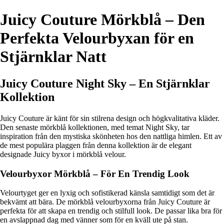
Juicy Couture Mörkblå – Den
Perfekta Velourbyxan för en
Stjärnklar Natt
Juicy Couture Night Sky – En Stjärnklar
Kollektion
Juicy Couture är känt för sin stilrena design och högkvalitativa kläder.
Den senaste mörkblå kollektionen, med temat Night Sky, tar
inspiration från den mystiska skönheten hos den nattliga himlen. Ett av
de mest populära plaggen från denna kollektion är de elegant
designade Juicy byxor i mörkblå velour.
Velourbyxor Mörkblå – För En Trendig Look
Velourtyget ger en lyxig och sofistikerad känsla samtidigt som det är
bekvämt att bära. De mörkblå velourbyxorna från Juicy Couture är
perfekta för att skapa en trendig och stilfull look. De passar lika bra för
en avslappnad dag med vänner som för en kväll ute på stan.