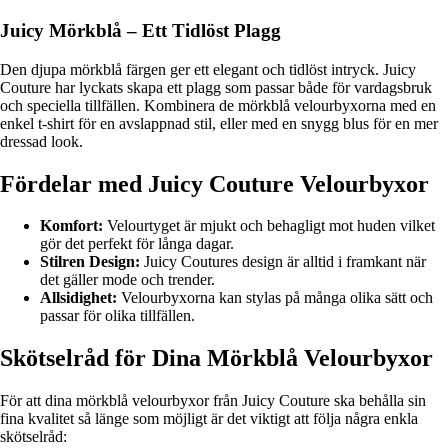
Juicy Mörkblå – Ett Tidlöst Plagg
Den djupa mörkblå färgen ger ett elegant och tidlöst intryck. Juicy
Couture har lyckats skapa ett plagg som passar både för vardagsbruk
och speciella tillfällen. Kombinera de mörkblå velourbyxorna med en
enkel t-shirt för en avslappnad stil, eller med en snygg blus för en mer
dressad look.
Fördelar med Juicy Couture Velourbyxor
Komfort:
Velourtyget är mjukt och behagligt mot huden vilket
gör det perfekt för långa dagar.
Stilren Design:
Juicy Coutures design är alltid i framkant när
det gäller mode och trender.
Allsidighet:
Velourbyxorna kan stylas på många olika sätt och
passar för olika tillfällen.
Skötselråd för Dina Mörkblå Velourbyxor
För att dina mörkblå velourbyxor från Juicy Couture ska behålla sin
fina kvalitet så länge som möjligt är det viktigt att följa några enkla
skötselråd: