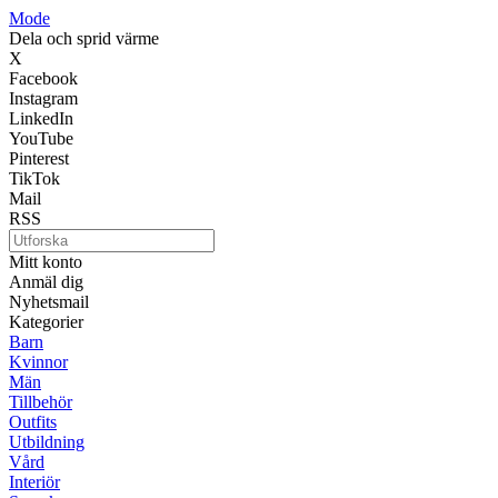
Mode
Dela och sprid värme
X
Facebook
Instagram
LinkedIn
YouTube
Pinterest
TikTok
Mail
RSS
Mitt konto
Anmäl dig
Nyhetsmail
Kategorier
Barn
Kvinnor
Män
Tillbehör
Outfits
Utbildning
Vård
Interiör