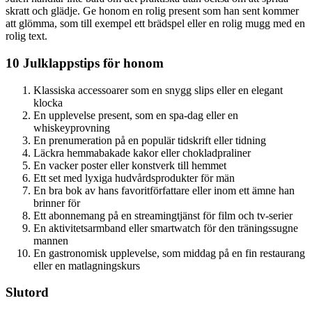
skratt och glädje. Ge honom en rolig present som han sent kommer
att glömma, som till exempel ett brädspel eller en rolig mugg med en
rolig text.
10 Julklappstips för honom
Klassiska accessoarer som en snygg slips eller en elegant
klocka
En upplevelse present, som en spa-dag eller en
whiskeyprovning
En prenumeration på en populär tidskrift eller tidning
Läckra hemmabakade kakor eller chokladpraliner
En vacker poster eller konstverk till hemmet
Ett set med lyxiga hudvårdsprodukter för män
En bra bok av hans favoritförfattare eller inom ett ämne han
brinner för
Ett abonnemang på en streamingtjänst för film och tv-serier
En aktivitetsarmband eller smartwatch för den träningssugne
mannen
En gastronomisk upplevelse, som middag på en fin restaurang
eller en matlagningskurs
Slutord