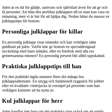
Julen är en tid för glädje, samvaro och självklart även för att ge och
få presenter. Att hitta den perfekta julklappen till en man kan vara en
utmaning, men vi är här för att hjälpa dig. Nedan hittar du massor av
julklappstips för honom.
Personliga julklappar för killar
En personlig julklapp visar omtanke och kan verkligen sätta
guldkant på julen. Varför inte ge honom en specialdesignad
nyckelring med hans initialer, eller en fotobok med alla era
gemensamma minnen? En personlig present blir alltid uppskattad.
Praktiska julklappstips till han
För den praktiskt lagda mannen finns det många bra
julklappsalternativ. En snygg och funktionell ryggsäck för jobbet
eller en kvalitativ vinterjacka är exempel på presenter som han
verkligen kommer att ha nytta av.
Kul julklappar för herr
Julen handlar inte bara om det praktiska utan också om att sprida