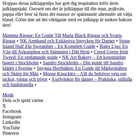
Hoppas dessa julklappstips har gett dig inspiration inför årets
julklappsjakt. Oavsett om det är julklappar till din man, pojkvän,
pappa eller bror så finns det massor av spännande alternativ att välja
bland. Glöm inte att det viktigaste med en julklapp är tanken bakom
den!
Mamma Ringar: En Guide Till Maria Black Ringar och Svarta
Ringar
•
NK Armband och Exklusiva Smycken för Damer
•
Stone
Island Half Zip Sweatshirt – En Komplett Guide
•
Baies Ljus: En
Väg till Avkoppling och Stämning i Ditt Hem
•
Creed Green Irish
Tweed: En omfattande guide
•
NK Art Bakery – Ett konstnärligt
bageri i Stockholm
•
Sandro Stockholm – Din guide till Sandro
kläder i Sverige
•
Snygga Herrbälten: En Guide till Märkesbälten
och Skärp för Män
•
Moose Knuckles – Allt du behöver veta om
jackor, västar och tröjor
•
Axelväskor för damer – Praktiska, stilfulla
och funktionella
•
Mode
Dela och sprid värme
X
Facebook
Instagram
LinkedIn
YouTube
Pinterest