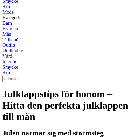
Smycke
Sko
Mode
Kategorier
Barn
Kvinnor
Män
Tillbehör
Outfits
Utbildning
Vård
Interiör
Smycke
Sko
Julklappstips för honom –
Hitta den perfekta julklappen
till män
Julen närmar sig med stormsteg