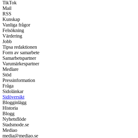
TikTok
Mail
RSS
Kunskap
Vanliga frågor
Felsökning
Värdering
Jobb
Tipsa redaktionen
Form av samarbete
Samarbetspartner
Varumärkespartner
Medlare
Stöd
Pressinformation
Fråga
Sidolänkar
Sidöversikt
Blogginlägg
Historia
Blogg
Nyhetsflöde
Stadsmode.se
Mediao
media@mediao.se