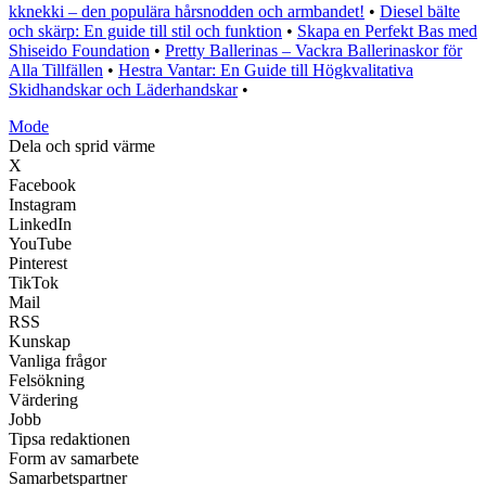
kknekki – den populära hårsnodden och armbandet!
•
Diesel bälte
och skärp: En guide till stil och funktion
•
Skapa en Perfekt Bas med
Shiseido Foundation
•
Pretty Ballerinas – Vackra Ballerinaskor för
Alla Tillfällen
•
Hestra Vantar: En Guide till Högkvalitativa
Skidhandskar och Läderhandskar
•
Mode
Dela och sprid värme
X
Facebook
Instagram
LinkedIn
YouTube
Pinterest
TikTok
Mail
RSS
Kunskap
Vanliga frågor
Felsökning
Värdering
Jobb
Tipsa redaktionen
Form av samarbete
Samarbetspartner