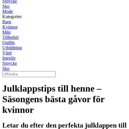
Smycke
Sko
Mode
Kategorier
Barn
Kvinnor
Män
Tillbehör
Outfits
Utbildning
Vård
Interiör
Smycke
Sko
Julklappstips till henne –
Säsongens bästa gåvor för
kvinnor
Letar du efter den perfekta julklappen till