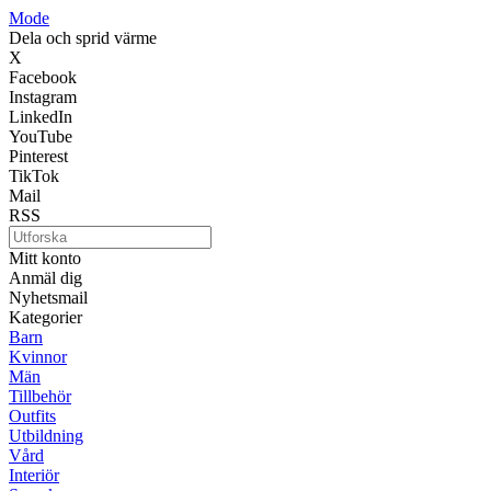
Mode
Dela och sprid värme
X
Facebook
Instagram
LinkedIn
YouTube
Pinterest
TikTok
Mail
RSS
Mitt konto
Anmäl dig
Nyhetsmail
Kategorier
Barn
Kvinnor
Män
Tillbehör
Outfits
Utbildning
Vård
Interiör