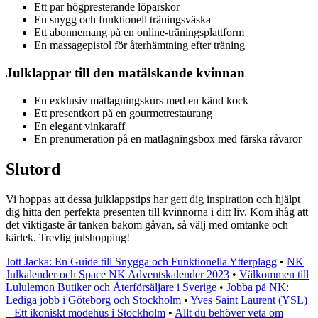
Ett par högpresterande löparskor
En snygg och funktionell träningsväska
Ett abonnemang på en online-träningsplattform
En massagepistol för återhämtning efter träning
Julklappar till den matälskande kvinnan
En exklusiv matlagningskurs med en känd kock
Ett presentkort på en gourmetrestaurang
En elegant vinkaraff
En prenumeration på en matlagningsbox med färska råvaror
Slutord
Vi hoppas att dessa julklappstips har gett dig inspiration och hjälpt
dig hitta den perfekta presenten till kvinnorna i ditt liv. Kom ihåg att
det viktigaste är tanken bakom gåvan, så välj med omtanke och
kärlek. Trevlig julshopping!
Jott Jacka: En Guide till Snygga och Funktionella Ytterplagg
•
NK
Julkalender och Space NK Adventskalender 2023
•
Välkommen till
Lululemon Butiker och Återförsäljare i Sverige
•
Jobba på NK:
Lediga jobb i Göteborg och Stockholm
•
Yves Saint Laurent (YSL)
– Ett ikoniskt modehus i Stockholm
•
Allt du behöver veta om