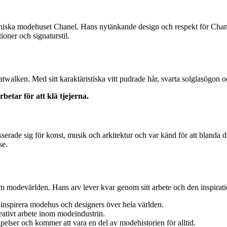
ikoniska modehuset Chanel. Hans nytänkande design och respekt för Cha
oner och signaturstil.
catwalken. Med sitt karaktäristiska vitt pudrade hår, svarta solglasögon
betar för att klä tjejerna.
serade sig för konst, musik och arkitektur och var känd för att blanda d
se.
m modevärlden. Hans arv lever kvar genom sitt arbete och den inspirati
t inspirera modehus och designers över hela världen.
reativt arbete inom modeindustrin.
pelser och kommer att vara en del av modehistorien för alltid.