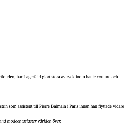
rtionden, har Lagerfeld gjort stora avtryck inom haute couture och
in som assistent till Pierre Balmain i Paris innan han flyttade vidare
and modeentusiaster världen över.