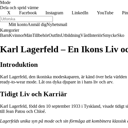
Mode
Dela och sprid värme
X
Facebook
Instagram
LinkedIn
YouTube
Pin
Mitt konto
Anmäl dig
Nyhetsmail
Kategorier
Barn
Kvinnor
Män
Tillbehör
Outfits
Utbildning
Vård
Interiör
Smycke
Sko
Karl Lagerfeld – En Ikons Liv o
Introduktion
Karl Lagerfeld, den ikoniska modeskaparen, är känd över hela världen fö
ready-to-wear mode. Låt oss dyka djupare in i hans liv och arv.
Tidigt Liv och Karriär
Karl Lagerfeld, född den 10 september 1933 i Tyskland, visade tidigt si
till Jean Patou och Chloé.
Lagerfelds unika syn på mode och sin förmåga att kombinera klassisk e