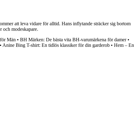
mer att leva vidare för alltid. Hans inflytande sträcker sig bortom
rer och modeskapare.
 för Män
•
BH Märken: De bästa vita BH-varumärkena för damer
•
•
Anine Bing T-shirt: En tidlös klassiker för din garderob
•
Hem – En