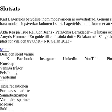
Slutsats
Karl Lagerfelds betydelse inom modevärlden är oöverträffad. Genom sin 
bara mode och påverkar kulturen i stort. Lagerfelds minne kommer att 
Äkta Rea på True Religion Jeans
•
Patagonia Barnkläder – Hållbara oc
Amyris Homme – En guide till en distinkt doft
•
Påslakan och Sängkläd
plats för vila och trygghet
•
NK Galan 2023
•
Mode
Dela och sprid värme
X
Facebook
Instagram
LinkedIn
YouTube
Pin
Kunskap
Vanliga frågor
Felsökning
Värdering
Jobb
Tipsa redaktionen
Form av samarbete
Samarbetspartner
Varumärkespartner
Medlare
Stöd