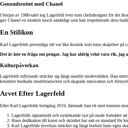
Genombrottet med Chanel
I början av 1980-talet tog Lagerfeld över som chefsdesigner för det 
gav Chanel en modern touch samtidigt som han respekterade dess traditi
En Stilikon
Karl Lagerfelds personliga stil var lika ikonisk som hans skapelser på 
Det är inte en fråga om pengar. Jag har aldrig velat vara rik, jag ar
Kulturpåverkan
Lagerfelds inflytande sträckte sig långt utanför modevärlden. Han intres
kreatörer berikade modebranschen och skapade innovation och förnyel
Arvet Efter Lagerfeld
Efter Karl Lagerfelds bortgång 2019, lämnade han ett stort tomrum ino
Lagerfelds signaturstil och nytänkande syn på mode fortsätter at
Hans dedikation till konst och skönhet har satt en standard för k
Karl Lagerfelds inverkan sträcker sig långt bortom hans egna ska