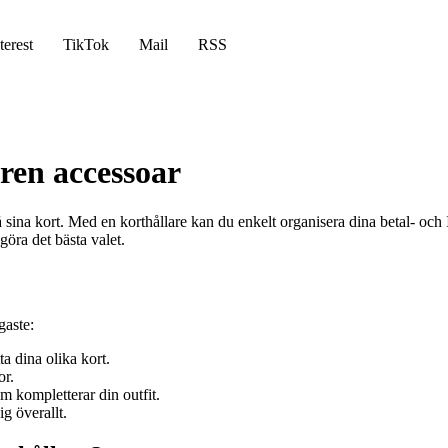
terest
TikTok
Mail
RSS
lren accessoar
 sina kort. Med en korthållare kan du enkelt organisera dina betal- och 
göra det bästa valet.
gaste:
a dina olika kort.
or.
m kompletterar din outfit.
ig överallt.