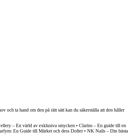
hov och ta hand om den på rätt sätt kan du säkerställa att den håller
llery – En värld av exklusiva smycken
•
Clarins – En guide till en
rfym: En Guide till Märket och dess Dofter
•
NK Nails – Din bästa