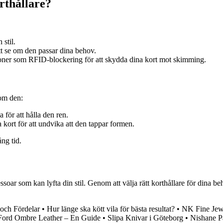
rthållare?
 stil.
t se om den passar dina behov.
ioner som RFID-blockering för att skydda dina kort mot skimming.
 om den:
 för att hålla den ren.
kort för att undvika att den tappar formen.
ång tid.
ssoar som kan lyfta din stil. Genom att välja rätt korthållare för dina be
 och Fördelar
•
Hur länge ska kött vila för bästa resultat?
•
NK Fine Jewe
ord Ombre Leather – En Guide
•
Slipa Knivar i Göteborg
•
Nishane Pa