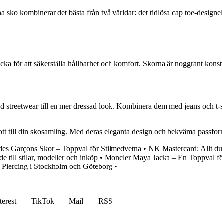
sko kombinerar det bästa från två världar: det tidlösa cap toe-designe
a för att säkerställa hållbarhet och komfort. Skorna är noggrant konstru
d streetwear till en mer dressad look. Kombinera dem med jeans och t-
tt till din skosamling. Med deras eleganta design och bekväma passform 
s Garçons Skor – Toppval för Stilmedvetna
•
NK Mastercard: Allt d
 till stilar, modeller och inköp
•
Moncler Maya Jacka – En Toppval fö
•
Piercing i Stockholm och Göteborg
•
terest
TikTok
Mail
RSS