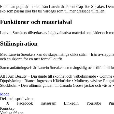
En annan populär modell från Lanvin är Patent Cap Toe Sneaker. Denna 
sko som passar lika bra till vardags som till mer dressade tillfällen.
Funktioner och materialval
Lanvin Sneakers tillverkas av högkvalitativa material som läder och mock
Stilinspiration
Med Lanvin Sneakers kan du skapa många olika stilar – från avslappna
och en skjorta för en mer formell outfit.
Sammanfattningsvis är Lanvin Sneakers en mångsidig och stilfull tillsko
All I Am Beauty – Din guide till skönhet och välbefinnande
•
Comme de
Djupdykning i Bianca Ingrossos Klädmärke
•
Mulberry väskor: En guide
Stockholm
•
Den ultimata guiden till Canada Goose jackor och västar
Mode
Dela och sprid värme
X
Facebook
Instagram
LinkedIn
YouTube
Pin
Kunskap
Vanliga frågor