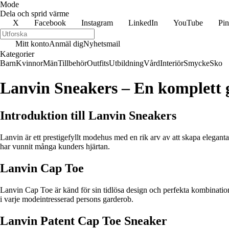
Mode
Dela och sprid värme
X
Facebook
Instagram
LinkedIn
YouTube
Pin
Mitt konto
Anmäl dig
Nyhetsmail
Kategorier
Barn
Kvinnor
Män
Tillbehör
Outfits
Utbildning
Vård
Interiör
Smycke
Sko
Lanvin Sneakers – En komplett 
Introduktion till Lanvin Sneakers
Lanvin är ett prestigefyllt modehus med en rik arv av att skapa elegant
har vunnit många kunders hjärtan.
Lanvin Cap Toe
Lanvin Cap Toe är känd för sin tidlösa design och perfekta kombination
i varje modeintresserad persons garderob.
Lanvin Patent Cap Toe Sneaker