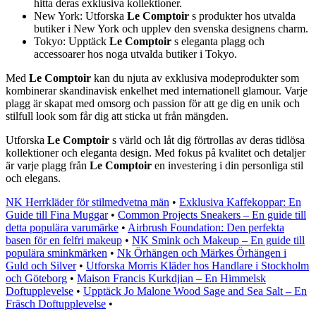
hitta deras exklusiva kollektioner.
New York: Utforska
Le Comptoir
s produkter hos utvalda
butiker i New York och upplev den svenska designens charm.
Tokyo: Upptäck
Le Comptoir
s eleganta plagg och
accessoarer hos noga utvalda butiker i Tokyo.
Med
Le Comptoir
kan du njuta av exklusiva modeprodukter som
kombinerar skandinavisk enkelhet med internationell glamour. Varje
plagg är skapat med omsorg och passion för att ge dig en unik och
stilfull look som får dig att sticka ut från mängden.
Utforska
Le Comptoir
s värld och låt dig förtrollas av deras tidlösa
kollektioner och eleganta design. Med fokus på kvalitet och detaljer
är varje plagg från
Le Comptoir
en investering i din personliga stil
och elegans.
NK Herrkläder för stilmedvetna män
•
Exklusiva Kaffekoppar: En
Guide till Fina Muggar
•
Common Projects Sneakers – En guide till
detta populära varumärke
•
Airbrush Foundation: Den perfekta
basen för en felfri makeup
•
NK Smink och Makeup – En guide till
populära sminkmärken
•
Nk Örhängen och Märkes Örhängen i
Guld och Silver
•
Utforska Morris Kläder hos Handlare i Stockholm
och Göteborg
•
Maison Francis Kurkdjian – En Himmelsk
Doftupplevelse
•
Upptäck Jo Malone Wood Sage and Sea Salt – En
Fräsch Doftupplevelse
•