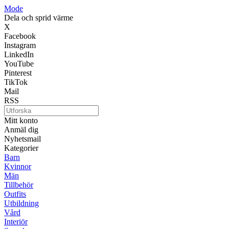
Mode
Dela och sprid värme
X
Facebook
Instagram
LinkedIn
YouTube
Pinterest
TikTok
Mail
RSS
Mitt konto
Anmäl dig
Nyhetsmail
Kategorier
Barn
Kvinnor
Män
Tillbehör
Outfits
Utbildning
Vård
Interiör