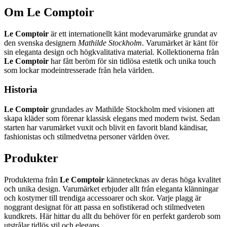
Om Le Comptoir
Le Comptoir
är ett internationellt känt modevarumärke grundat av
den svenska designern
Mathilde Stockholm
. Varumärket är känt för
sin eleganta design och högkvalitativa material. Kollektionerna från
Le Comptoir
har fått beröm för sin tidlösa estetik och unika touch
som lockar modeintresserade från hela världen.
Historia
Le Comptoir
grundades av Mathilde Stockholm med visionen att
skapa kläder som förenar klassisk elegans med modern twist. Sedan
starten har varumärket vuxit och blivit en favorit bland kändisar,
fashionistas och stilmedvetna personer världen över.
Produkter
Produkterna från
Le Comptoir
kännetecknas av deras höga kvalitet
och unika design. Varumärket erbjuder allt från eleganta klänningar
och kostymer till trendiga accessoarer och skor. Varje plagg är
noggrant designat för att passa en sofistikerad och stilmedveten
kundkrets. Här hittar du allt du behöver för en perfekt garderob som
utstrålar tidlös stil och elegans.