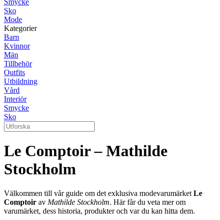
Smycke
Sko
Mode
Kategorier
Barn
Kvinnor
Män
Tillbehör
Outfits
Utbildning
Vård
Interiör
Smycke
Sko
Le Comptoir – Mathilde
Stockholm
Välkommen till vår guide om det exklusiva modevarumärket
Le
Comptoir
av
Mathilde Stockholm
. Här får du veta mer om
varumärket, dess historia, produkter och var du kan hitta dem.