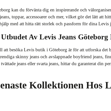
eborg kan du förvänta dig en inspirerande och välorganis
jeans, toppar, accessoarer och mer, vilket gör det lätt att hit
älp med att hitta rätt storlek och passform för dina Levis 
 Utbudet Av Levis Jeans Göteborg
l att besöka Levis butik i Göteborg är för att utforska det
ll trendiga skinny jeans och avslappnade boyfriend jeans, fi
 tvättade jeans eller svarta jeans, hittar du garanterat din p
naste Kollektionen Hos Le