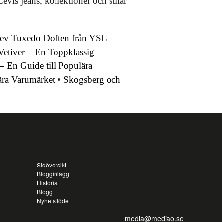
vis jeans, kollektioner och stilar
ev Tuxedo Doften från YSL –
etiver – En Toppklassig
 En Guide till Populära
ära Varumärket
•
Skogsberg och
Sidöversikt
Blogginlägg
Historia
Blogg
Nyhetsflöde
media@mediao.se