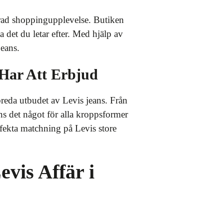
erad shoppingupplevelse. Butiken
ta det du letar efter. Med hjälp av
jeans.
 Har Att Erbjud
 breda utbudet av Levis jeans. Från
nns det något för alla kroppsformer
erfekta matchning på Levis store
vis Affär i