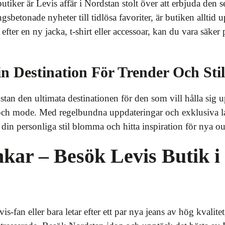
iker är Levis affär i Nordstan stolt över att erbjuda den s
gsbetonade nyheter till tidlösa favoriter, är butiken alltid
fter en ny jacka, t-shirt eller accessoar, kan du vara säker p
n Destination För Trender Och Stil
stan den ultimata destinationen för den som vill hålla sig
och mode. Med regelbundna uppdateringar och exklusiva la
 din personliga stil blomma och hitta inspiration för nya o
kar – Besök Levis Butik i
-fan eller bara letar efter ett par nya jeans av hög kvalite