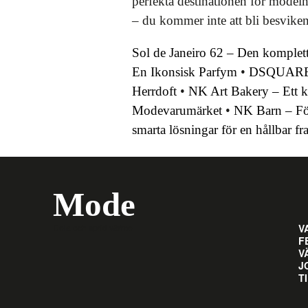
perfekta destinationen för modein
– du kommer inte att bli besvike
Sol de Janeiro 62 – Den kompletta
En Ikonsisk Parfym
•
DSQUARED2 
Herrdoft
•
NK Art Bakery – Ett k
Modevarumärket
•
NK Barn – För
smarta lösningar för en hållbar fr
Mode
Dela och sprid värme
V
F
V
J
T