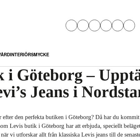
VÅRD
INTERIÖR
SMYCKE
k i Göteborg – Uppt
vi’s Jeans i Nordsta
r efter den perfekta butiken i Göteborg? Då har du kommit 
som Levis butik i Göteborg har att erbjuda, speciellt beläge
 vi utforskar allt från klassiska Levis jeans till de senast