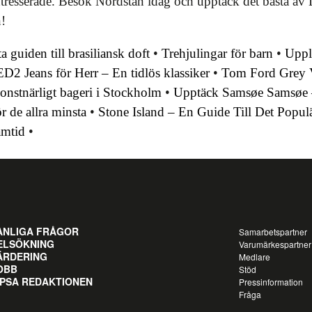
tresserade. Besök Nordstan idag och upptäck det bästa av Le
n!
 guiden till brasiliansk doft
•
Trehjulingar för barn
•
Uppl
Jeans för Herr – En tidlös klassiker
•
Tom Ford Grey V
onstnärligt bageri i Stockholm
•
Upptäck Samsøe Samsøe –
 de allra minsta
•
Stone Island – En Guide Till Det Popul
amtid
•
ANLIGA FRÅGOR
Samarbetspartner
ELSÖKNING
Varumärkespartner
ÄRDERING
Medlare
OBB
Stöd
IPSA REDAKTIONEN
Pressinformation
Fråga