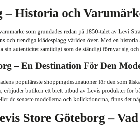
 – Historia och Varumärke
 varumärke som grundades redan på 1850-talet av Levi Stra
s och trendiga klädesplagg världen över. Med en historia s
a sin autenticitet samtidigt som de ständigt förnyar sig och 
borg – En Destination För Den Mode
tadens populäraste shoppingdestinationer för den som älsk
m, erbjuder butiken ett brett utbud av Levis produkter för
eller de senaste modellerna och kollektionerna, finns det någ
Levis Store Göteborg – Va