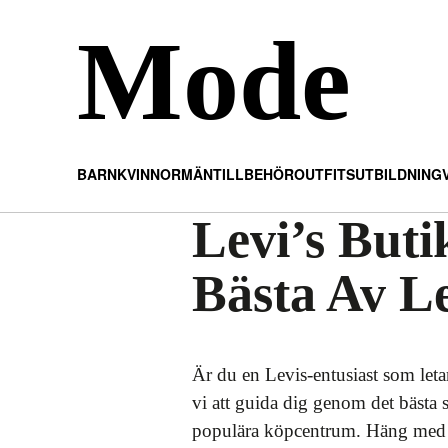
Mode
BARN
KVINNOR
MÄN
TILLBEHÖR
OUTFITS
UTBILDNING
Levi’s Buti
Bästa Av Le
Är du en Levis-entusiast som leta
vi att guida dig genom det bästa 
populära köpcentrum. Häng med när