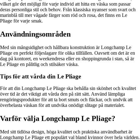
vilket gör det möjligt för varje individ att hitta en väska som passar
deras personliga stil och behov. Från klassiska nyanser som svart och
marinblå till mer vågade färger som röd och rosa, det finns en Le
Pliage för varje smak.
Användningsområden
Med sin mångsidighet och hållbara konstruktion är Longchamp Le
Pliage en perfekt följeslagare för olika tillfällen. Oavsett om det är en
dag på kontoret, en weekendresa eller en shoppingrunda i stan, så är
Le Pliage en pålitlig och stilsäker väska.
Tips för att vårda din Le Pliage
För att din Longchamp Le Pliage ska behålla sin skönhet och kvalitet
över tid är det viktigt att vårda den på rätt sätt. Använd lämpliga
rengöringsprodukter för att ta bort smuts och fläckar, och undvik att
överbelasta väskan för att undvika onödigt slitage på materialet.
Varför välja Longchamp Le Pliage?
Med sitt tidlösa design, höga kvalitet och praktiska användbarhet är
Longchamp Le Pliage ett populärt val bland kvinnor över hela världen.