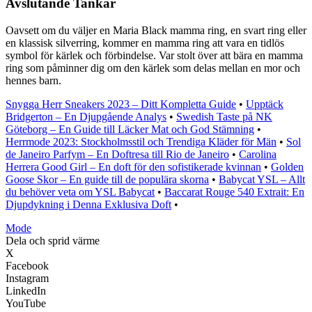
Avslutande Tankar
Oavsett om du väljer en Maria Black mamma ring, en svart ring eller
en klassisk silverring, kommer en mamma ring att vara en tidlös
symbol för kärlek och förbindelse. Var stolt över att bära en mamma
ring som påminner dig om den kärlek som delas mellan en mor och
hennes barn.
Snygga Herr Sneakers 2023 – Ditt Kompletta Guide
•
Upptäck
Bridgerton – En Djupgående Analys
•
Swedish Taste på NK
Göteborg – En Guide till Läcker Mat och God Stämning
•
Herrmode 2023: Stockholmsstil och Trendiga Kläder för Män
•
Sol
de Janeiro Parfym – En Doftresa till Rio de Janeiro
•
Carolina
Herrera Good Girl – En doft för den sofistikerade kvinnan
•
Golden
Goose Skor – En guide till de populära skorna
•
Babycat YSL – Allt
du behöver veta om YSL Babycat
•
Baccarat Rouge 540 Extrait: En
Djupdykning i Denna Exklusiva Doft
•
Mode
Dela och sprid värme
X
Facebook
Instagram
LinkedIn
YouTube