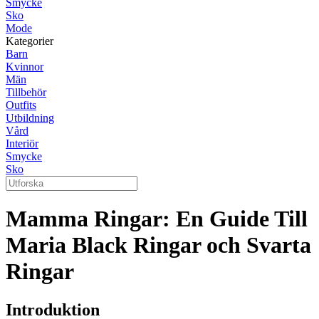
Smycke
Sko
Mode
Kategorier
Barn
Kvinnor
Män
Tillbehör
Outfits
Utbildning
Vård
Interiör
Smycke
Sko
Mamma Ringar: En Guide Till
Maria Black Ringar och Svarta
Ringar
Introduktion