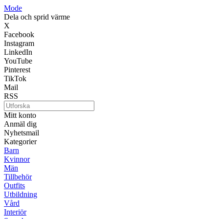
Mode
Dela och sprid värme
X
Facebook
Instagram
LinkedIn
YouTube
Pinterest
TikTok
Mail
RSS
Mitt konto
Anmäl dig
Nyhetsmail
Kategorier
Barn
Kvinnor
Män
Tillbehör
Outfits
Utbildning
Vård
Interiör