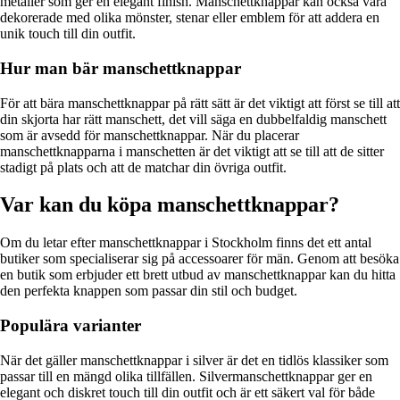
metaller som ger en elegant finish. Manschettknappar kan också vara
dekorerade med olika mönster, stenar eller emblem för att addera en
unik touch till din outfit.
Hur man bär manschettknappar
För att bära manschettknappar på rätt sätt är det viktigt att först se till att
din skjorta har rätt manschett, det vill säga en dubbelfaldig manschett
som är avsedd för manschettknappar. När du placerar
manschettknapparna i manschetten är det viktigt att se till att de sitter
stadigt på plats och att de matchar din övriga outfit.
Var kan du köpa manschettknappar?
Om du letar efter manschettknappar i Stockholm finns det ett antal
butiker som specialiserar sig på accessoarer för män. Genom att besöka
en butik som erbjuder ett brett utbud av manschettknappar kan du hitta
den perfekta knappen som passar din stil och budget.
Populära varianter
När det gäller manschettknappar i silver är det en tidlös klassiker som
passar till en mängd olika tillfällen. Silvermanschettknappar ger en
elegant och diskret touch till din outfit och är ett säkert val för både