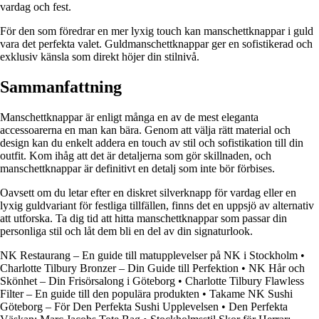
vardag och fest.
För den som föredrar en mer lyxig touch kan manschettknappar i guld
vara det perfekta valet. Guldmanschettknappar ger en sofistikerad och
exklusiv känsla som direkt höjer din stilnivå.
Sammanfattning
Manschettknappar är enligt många en av de mest eleganta
accessoarerna en man kan bära. Genom att välja rätt material och
design kan du enkelt addera en touch av stil och sofistikation till din
outfit. Kom ihåg att det är detaljerna som gör skillnaden, och
manschettknappar är definitivt en detalj som inte bör förbises.
Oavsett om du letar efter en diskret silverknapp för vardag eller en
lyxig guldvariant för festliga tillfällen, finns det en uppsjö av alternativ
att utforska. Ta dig tid att hitta manschettknappar som passar din
personliga stil och låt dem bli en del av din signaturlook.
NK Restaurang – En guide till matupplevelser på NK i Stockholm
•
Charlotte Tilbury Bronzer – Din Guide till Perfektion
•
NK Hår och
Skönhet – Din Frisörsalong i Göteborg
•
Charlotte Tilbury Flawless
Filter – En guide till den populära produkten
•
Takame NK Sushi
Göteborg – För Den Perfekta Sushi Upplevelsen
•
Den Perfekta