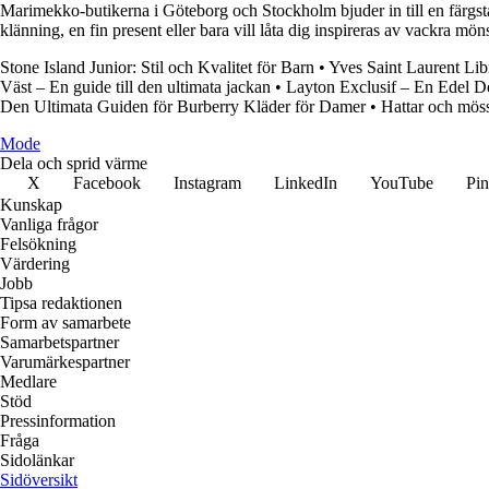
Marimekko-butikerna i Göteborg och Stockholm bjuder in till en färgst
klänning, en fin present eller bara vill låta dig inspireras av vackra mö
Stone Island Junior: Stil och Kvalitet för Barn
•
Yves Saint Laurent Lib
Väst – En guide till den ultimata jackan
•
Layton Exclusif – En Edel D
Den Ultimata Guiden för Burberry Kläder för Damer
•
Hattar och möss
Mode
Dela och sprid värme
X
Facebook
Instagram
LinkedIn
YouTube
Pin
Kunskap
Vanliga frågor
Felsökning
Värdering
Jobb
Tipsa redaktionen
Form av samarbete
Samarbetspartner
Varumärkespartner
Medlare
Stöd
Pressinformation
Fråga
Sidolänkar
Sidöversikt