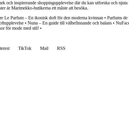
ark och inspirerande shoppingupplevelse där du kan utforska och njuta
nster är Marimekko-butikerna ett måste att besöka.
re Le Parfum – En ikonisk doft för den moderna kvinnan
•
Parfums de 
oftupplevelse
•
Nuna – En guide till välbefinnande och balans
•
NuFace
or för mode med stil!
•
terest
TikTok
Mail
RSS