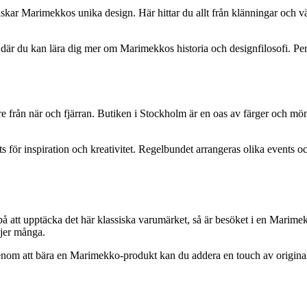
kar Marimekkos unika design. Här hittar du allt från klänningar och väs
är du kan lära dig mer om Marimekkos historia och designfilosofi. Person
 från när och fjärran. Butiken i Stockholm är en oas av färger och möns
 för inspiration och kreativitet. Regelbundet arrangeras olika events oc
å att upptäcka det här klassiska varumärket, så är besöket i en Marime
djer många.
Genom att bära en Marimekko-produkt kan du addera en touch av originalit