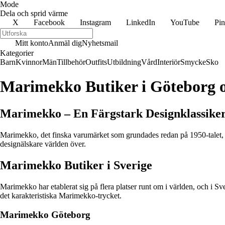
Mode
Dela och sprid värme
X
Facebook
Instagram
LinkedIn
YouTube
Pin
Mitt konto
Anmäl dig
Nyhetsmail
Kategorier
Barn
Kvinnor
Män
Tillbehör
Outfits
Utbildning
Vård
Interiör
Smycke
Sko
Marimekko Butiker i Göteborg 
Marimekko – En Färgstark Designklassike
Marimekko, det finska varumärket som grundades redan på 1950-talet, ä
designälskare världen över.
Marimekko Butiker i Sverige
Marimekko har etablerat sig på flera platser runt om i världen, och i 
det karakteristiska Marimekko-trycket.
Marimekko Göteborg